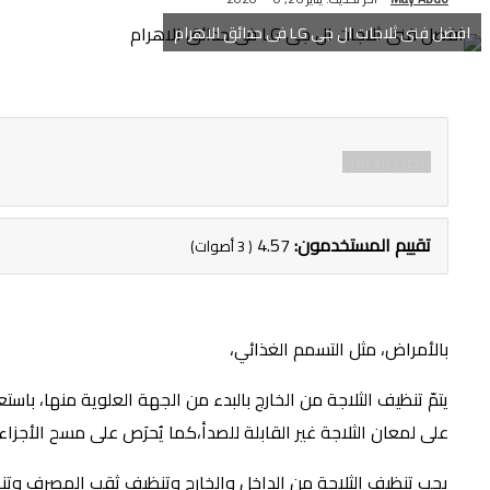
افضل فنى ثلاجات ال جى LG فى حدائق الاهرام
اتصل بنا الان
تقييم المستخدمون:
4.57
(
3
أصوات)
بالأمراض، مثل التسمم الغذائي،
يتمّ تنظيف الثلاجة من الخارج بالبدء من الجهة العلوية منها، 
على لمعان الثلاجة غير القابلة للصدأ،كما يُحرَص على مسح الأجزا
يجب تنظيف الثلاجة من الداخل والخارج وتنظيف ثقب المصرف وتن