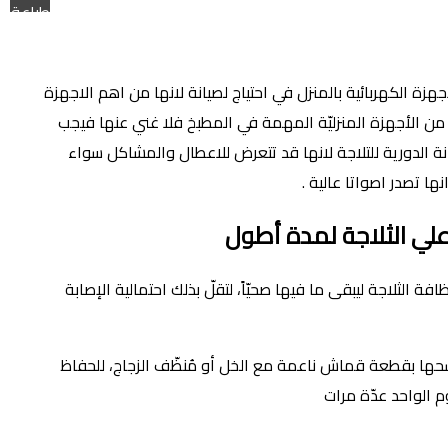
طباعة
اجهزة الكهربائية بالمنزل في احتياج لصيانة لانها من اهم الاجهزة
دّ من الأجهزة المنزليّة المهمة في المطبخ فلا غني عنها فيجب
ة الدورية للتلاجة لانها قد تتعرض للاعطال والمشاكل سواء
نها تصدر اصواتا عالية .
لي الثلاجة لمدة أطول
افة الثلاجة ليبقى ما فيها صحيّاً، لتقلّ بذلك احتمالية الإصابة
مسحها بقطعة قماش ناعمة مع الخل أو مُنظّف الزجاج، للحفاظ
م الواحد عدّة مرات