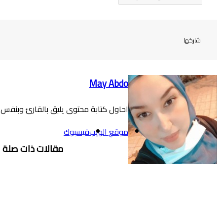
شاركها
May Abdo
احاول كتابة محتوى يليق بالقارئ وبنفس ال
موقع الويب
فيسبوك
مقالات ذات صلة