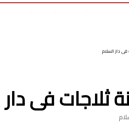
علوم وتكنولوجيا
انجازات السيسى
أخر المقالات
من نحن
أتصل بن
س أطفال
فى دار السلام
 ثلاجات فى دار 
لام