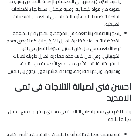
يتسبب تسرّب جُزء منها إلى الأطعمة بالإصابة بالأمراض بسبب ما
تحتويه من مواد كيميائية، وعليه فيمكن استبدالها بالمُنظفات
الخاصة لتنظيف الثلاجة، أو بالاعتماد على استعمال المُنظفات
الطبيعيّة.
يُنصَح بالاحتفاظ بالأطعمة في المُجمّد، والتخلص من الأطعمة
المُعرّضة للتلف عند مُغادرة المنزل لفترةٍ زمنيةٍ، كما يُوصَى بعدم
ترك الأطعمة في حال كان المنزل مُعرّضاً لفصل في التيار
الكهربائي، وفي حال كانت مدّة مغادرة المنزل طويلة لغايات
السفر مثلاً، فيُحبّذ التخلّص من جميع الأطعمة من الثلاجة،
وتنظيفها وتركها مفتوحة، وإعادة تعبئتها فور الرجوع إلى المنزل.
احسن فنى لصيانة التلاجات فى تمى
الامديد
وفرنا لكم فنى ممتاز لتصليح الثلاجات فى مدينتى ويقوم بجميع اعمال
صيانة التلاجه
فك وتركيب وصيانة كافة أنواع الثلاجات و الدفايات و تأمين كافة