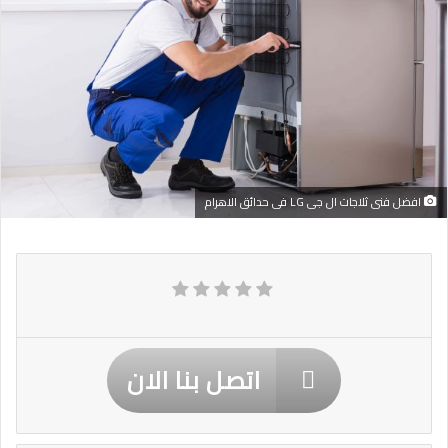
افضل فنى ثلاجات ال جى LG فى حدائق الاهرام
اتصل بنا الان