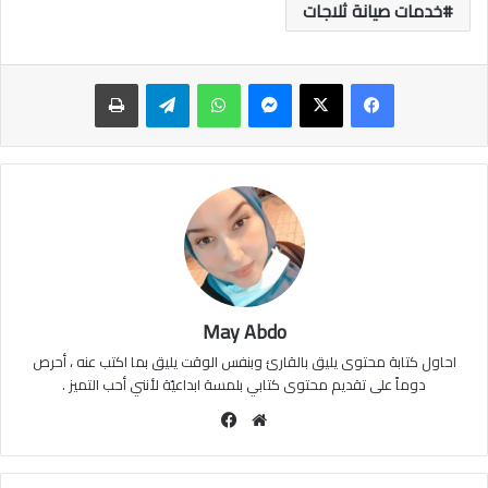
خدمات صيانة ثلاجات
ماسنجر
واتساب
تيلقرام
طباعة
May Abdo
احاول كتابة محتوى يليق بالقارئ وبنفس الوقت يليق بما اكتب عنه ، أحرص
دوماً على تقديم محتوى كتابي بلمسة ابداعيّة لأنني أحب التميز .
موقع
فيسبوك
الويب