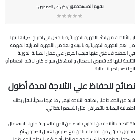
تقييم المستخدمون:
كن أول المصوتون !
ان الثلاجات من اكثر الاجهزة الكهربائية بالمنزل في احتياج لصيانة لانها
من اهم الاجهزة الكهربائية بالبيت و تعدّ من الأجهزة المنزليّة المهمة
في المطبخ فلا غني عنها فيجب الحرص علي عمل الصيانة الدورية
للتلاجة لانها قد تتعرض للاعطال والمشاكل سواء كان لا تتلج الطعام أو
انها تصدر اصواتا عالية .
نصائح للحفاظ علي الثلاجة لمدة أطول
لا بدّ من الحفاظ على نظافة الثلاجة ليبقى ما فيها صحيّاً، لتقلّ بذلك
احتمالية الإصابة بالأمراض، مثل التسمم الغذائي،
يتمّ تنظيف الثلاجة من الخارج بالبدء من الجهة العلوية منها، باستعمال
محلول مكوّن من الماء الساخن مع صابون لغسل الصحون، ثمّ
مسحها بقطعة قماش ناعمة مع الخل أو مُنظّف الزجاج، للحفاظ على