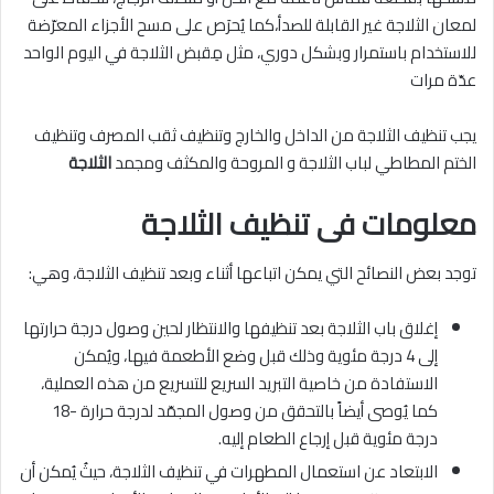
لمعان الثلاجة غير القابلة للصدأ،كما يُحرَص على مسح الأجزاء المعرّضة
للاستخدام باستمرار وبشكل دوري، مثل مِقبض الثلاجة في اليوم الواحد
عدّة مرات
يجب تنظيف الثلاجة من الداخل والخارج وتنظيف ثقب المصرف وتنظيف
الختم المطاطي لباب الثلاجة و المروحة والمكثف ومجمد
الثلاجة
معلومات فى تنظيف الثلاجة
توجد بعض النصائح التي يمكن اتباعها أثناء وبعد تنظيف الثلاجة، وهي:
إغلاق باب الثلاجة بعد تنظيفها والانتظار لحين وصول درجة حرارتها
إلى 4 درجة مئوية وذلك قبل وضع الأطعمة فيها، ويُمكن
الاستفادة من خاصية التبريد السريع للتسريع من هذه العملية،
كما يُوصى أيضاً بالتحقق من وصول المجمّد لدرجة حرارة -18
درجة مئوية قبل إرجاع الطعام إليه.
الابتعاد عن استعمال المطهرات في تنظيف الثلاجة، حيثُ يُمكن أن