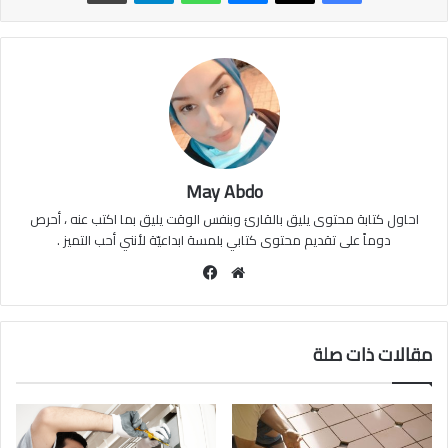
May Abdo
احاول كتابة محتوى يليق بالقارئ وبنفس الوقت يليق بما اكتب عنه ، أحرص
دوماً على تقديم محتوى كتابي بلمسة ابداعيّة لأنني أحب التميز .
موقع
فيسبوك
الويب
مقالات ذات صلة