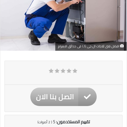
افضل فنى ثلاجات ال جى LG فى حدائق الاهرام
اتصل بنا الان
تقييم المستخدمون:
5
(
2
أصوات)