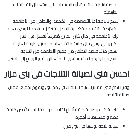
الخاصة لتنظيف الثلاجة، أو بالاعتماد على استعمال المُنظفات
الطبيعيّة.
يُنصَح بالاحتفاظ بالأطعمة في المُجمّد، والتخلص من الأطعمة
المُعرّضة للتلف عند مُغادرة المنزل لفترةٍ زمنيةٍ، كما يُوصَى بعدم
ترك الأطعمة في حال كان المنزل مُعرّضاً لفصل في التيار
الكهربائي، وفي حال كانت مدّة مغادرة المنزل طويلة لغايات
السفر مثلاً، فيُحبّذ التخلّص من جميع الأطعمة من الثلاجة،
وتنظيفها وتركها مفتوحة، وإعادة تعبئتها فور الرجوع إلى المنزل.
احسن فنى لصيانة التلاجات فى بنى مزار
وفرنا لكم فنى ممتاز لتصليح الثلاجات فى مدينتى ويقوم بجميع اعمال
صيانة التلاجه
فك وتركيب وصيانة كافة أنواع الثلاجات و الدفايات و تأمين كافة
قطع و مستلزمات أجهزة
صيانة ثلاجة توشيبا فى بنى مزار.