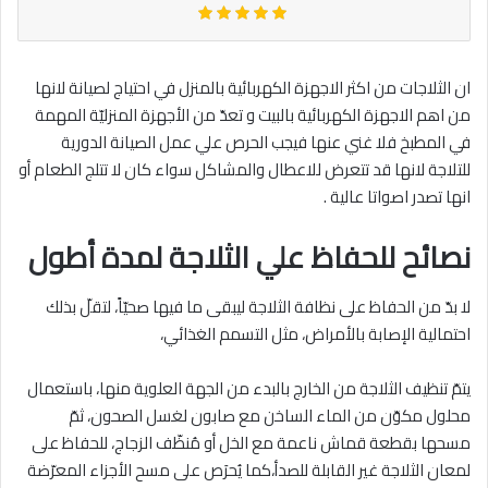
ان الثلاجات من اكثر الاجهزة الكهربائية بالمنزل في احتياج لصيانة لانها
من اهم الاجهزة الكهربائية بالبيت و تعدّ من الأجهزة المنزليّة المهمة
في المطبخ فلا غني عنها فيجب الحرص علي عمل الصيانة الدورية
للتلاجة لانها قد تتعرض للاعطال والمشاكل سواء كان لا تتلج الطعام أو
انها تصدر اصواتا عالية .
نصائح للحفاظ علي الثلاجة لمدة أطول
لا بدّ من الحفاظ على نظافة الثلاجة ليبقى ما فيها صحيّاً، لتقلّ بذلك
احتمالية الإصابة بالأمراض، مثل التسمم الغذائي،
يتمّ تنظيف الثلاجة من الخارج بالبدء من الجهة العلوية منها، باستعمال
محلول مكوّن من الماء الساخن مع صابون لغسل الصحون، ثمّ
مسحها بقطعة قماش ناعمة مع الخل أو مُنظّف الزجاج، للحفاظ على
لمعان الثلاجة غير القابلة للصدأ،كما يُحرَص على مسح الأجزاء المعرّضة