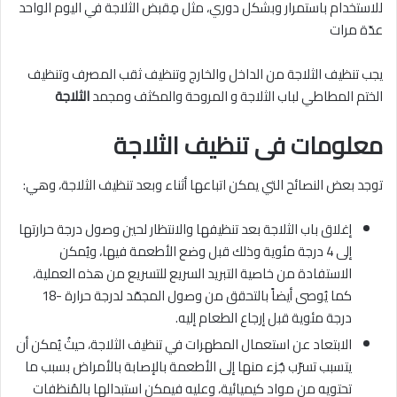
للاستخدام باستمرار وبشكل دوري، مثل مِقبض الثلاجة في اليوم الواحد
عدّة مرات
يجب تنظيف الثلاجة من الداخل والخارج وتنظيف ثقب المصرف وتنظيف
الختم المطاطي لباب الثلاجة و المروحة والمكثف ومجمد
الثلاجة
معلومات فى تنظيف الثلاجة
توجد بعض النصائح التي يمكن اتباعها أثناء وبعد تنظيف الثلاجة، وهي:
إغلاق باب الثلاجة بعد تنظيفها والانتظار لحين وصول درجة حرارتها
إلى 4 درجة مئوية وذلك قبل وضع الأطعمة فيها، ويُمكن
الاستفادة من خاصية التبريد السريع للتسريع من هذه العملية،
كما يُوصى أيضاً بالتحقق من وصول المجمّد لدرجة حرارة -18
درجة مئوية قبل إرجاع الطعام إليه.
الابتعاد عن استعمال المطهرات في تنظيف الثلاجة، حيثُ يُمكن أن
يتسبب تسرّب جُزء منها إلى الأطعمة بالإصابة بالأمراض بسبب ما
تحتويه من مواد كيميائية، وعليه فيمكن استبدالها بالمُنظفات