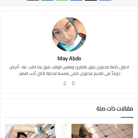
May Abdo
احاول كتابة محتوى يليق بالقارئ وبنفس الوقت يليق بما اكتب عنه ، أحرص
دوماً على تقديم محتوى كتابي بلمسة ابداعيّة لأنني أحب التميز .
موقع
فيسبوك
الويب
مقالات ذات صلة