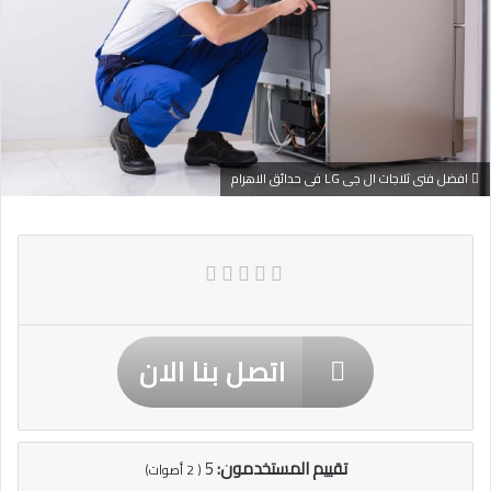
افضل فنى ثلاجات ال جى LG فى حدائق الاهرام
اتصل بنا الان
تقييم المستخدمون:
5
(
2
أصوات)