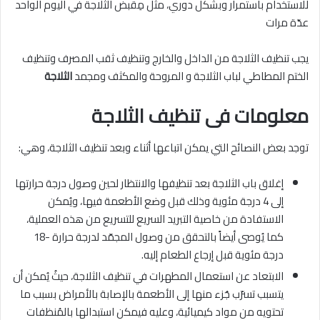
للاستخدام باستمرار وبشكل دوري، مثل مِقبض الثلاجة في اليوم الواحد
عدّة مرات
يجب تنظيف الثلاجة من الداخل والخارج وتنظيف ثقب المصرف وتنظيف
الختم المطاطي لباب الثلاجة و المروحة والمكثف ومجمد
الثلاجة
معلومات فى تنظيف الثلاجة
توجد بعض النصائح التي يمكن اتباعها أثناء وبعد تنظيف الثلاجة، وهي:
إغلاق باب الثلاجة بعد تنظيفها والانتظار لحين وصول درجة حرارتها
إلى 4 درجة مئوية وذلك قبل وضع الأطعمة فيها، ويُمكن
الاستفادة من خاصية التبريد السريع للتسريع من هذه العملية،
كما يُوصى أيضاً بالتحقق من وصول المجمّد لدرجة حرارة -18
درجة مئوية قبل إرجاع الطعام إليه.
الابتعاد عن استعمال المطهرات في تنظيف الثلاجة، حيثُ يُمكن أن
يتسبب تسرّب جُزء منها إلى الأطعمة بالإصابة بالأمراض بسبب ما
تحتويه من مواد كيميائية، وعليه فيمكن استبدالها بالمُنظفات