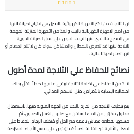
ان الثلاجات من اكثر الاجهزة الكهربائية بالمنزل في احتياج لصيانة لانها
من اهم الاجهزة الكهربائية بالبيت و تعدّ من الأجهزة المنزليّة المهمة
في المطبخ فلا غني عنها فيجب الحرص علي عمل الصيانة الدورية
للتلاجة لانها قد تتعرض للاعطال والمشاكل سواء كان لا تتلج الطعام أو
انها تصدر اصواتا عالية .
نصائح للحفاظ علي الثلاجة لمدة أطول
لا بدّ من الحفاظ على نظافة الثلاجة ليبقى ما فيها صحيّاً، لتقلّ بذلك
احتمالية الإصابة بالأمراض، مثل التسمم الغذائي،
يتمّ تنظيف الثلاجة من الخارج بالبدء من الجهة العلوية منها، باستعمال
محلول مكوّن من الماء الساخن مع صابون لغسل الصحون، ثمّ
مسحها بقطعة قماش ناعمة مع الخل أو مُنظّف الزجاج، للحفاظ على
لمعان الثلاجة غير القابلة للصدأ،كما يُحرَص على مسح الأجزاء المعرّضة