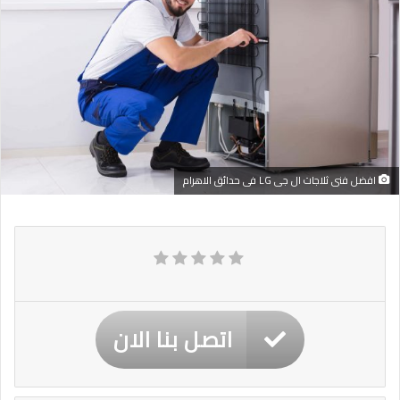
افضل فنى ثلاجات ال جى LG فى حدائق الاهرام
اتصل بنا الان