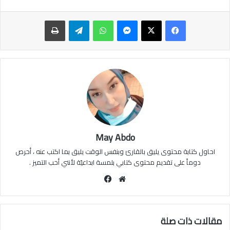
ماسنجر
واتساب
تيلقرام
طباعة
May Abdo
احاول كتابة محتوى يليق بالقارئ وبنفس الوقت يليق بما اكتب عنه ، أحرص
دوماً على تقديم محتوى كتابي بلمسة ابداعيّة لأنني أحب التميز .
موقع
فيسبوك
الويب
مقالات ذات صلة