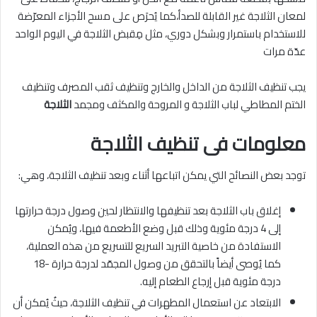
لمعان الثلاجة غير القابلة للصدأ،كما يُحرَص على مسح الأجزاء المعرّضة
للاستخدام باستمرار وبشكل دوري، مثل مِقبض الثلاجة في اليوم الواحد
عدّة مرات
يجب تنظيف الثلاجة من الداخل والخارج وتنظيف ثقب المصرف وتنظيف
الختم المطاطي لباب الثلاجة و المروحة والمكثف ومجمد
الثلاجة
معلومات فى تنظيف الثلاجة
توجد بعض النصائح التي يمكن اتباعها أثناء وبعد تنظيف الثلاجة، وهي:
إغلاق باب الثلاجة بعد تنظيفها والانتظار لحين وصول درجة حرارتها
إلى 4 درجة مئوية وذلك قبل وضع الأطعمة فيها، ويُمكن
الاستفادة من خاصية التبريد السريع للتسريع من هذه العملية،
كما يُوصى أيضاً بالتحقق من وصول المجمّد لدرجة حرارة -18
درجة مئوية قبل إرجاع الطعام إليه.
الابتعاد عن استعمال المطهرات في تنظيف الثلاجة، حيثُ يُمكن أن