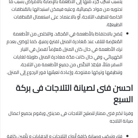
يتسبب تسرّب جُزء منها إلى الأطعمة بالإصابة بالأمراض بسبب ما
تحتويه من مواد كيميائية، وعليه فيمكن استبدالها بالمُنظفات
الخاصة لتنظيف الثلاجة، أو بالاعتماد على استعمال المُنظفات
الطبيعيّة.
يُنصَح بالاحتفاظ بالأطعمة في المُجمّد، والتخلص من الأطعمة
المُعرّضة للتلف عند مُغادرة المنزل لفترةٍ زمنيةٍ، كما يُوصَى بعدم
ترك الأطعمة في حال كان المنزل مُعرّضاً لفصل في التيار
الكهربائي، وفي حال كانت مدّة مغادرة المنزل طويلة لغايات
السفر مثلاً، فيُحبّذ التخلّص من جميع الأطعمة من الثلاجة،
وتنظيفها وتركها مفتوحة، وإعادة تعبئتها فور الرجوع إلى المنزل.
احسن فنى لصيانة التلاجات فى بركة
السبع
وفرنا لكم فنى ممتاز لتصليح الثلاجات فى مدينتى ويقوم بجميع اعمال
صيانة التلاجه
فك وتركيب وصيانة كافة أنواع الثلاجات و الدفايات و تأمين كافة