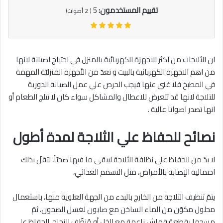
تقييم المستخدمون:
5
(
2
أصوات)
ان الثلاجات من اكثر الاجهزة الكهربائية بالمنزل في احتياج لصيانة لانها
من اهم الاجهزة الكهربائية بالبيت و تعدّ من الأجهزة المنزليّة المهمة
في المطبخ فلا غني عنها فيجب الحرص علي عمل الصيانة الدورية
للتلاجة لانها قد تتعرض للاعطال والمشاكل سواء كان لا تتلج الطعام أو
انها تصدر اصواتا عالية .
نصائح للحفاظ علي الثلاجة لمدة أطول
لا بدّ من الحفاظ على نظافة الثلاجة ليبقى ما فيها صحيّاً، لتقلّ بذلك
احتمالية الإصابة بالأمراض، مثل التسمم الغذائي،
يتمّ تنظيف الثلاجة من الخارج بالبدء من الجهة العلوية منها، باستعمال
محلول مكوّن من الماء الساخن مع صابون لغسل الصحون، ثمّ
مسحها بقطعة قماش ناعمة مع الخل أو مُنظّف الزجاج، للحفاظ على