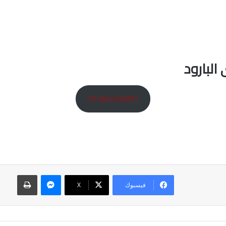
البارود
01060256897
ماسنجر
طباعة
فيسبوك
‫X