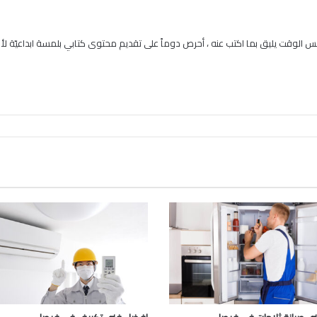
 الوقت يليق بما اكتب عنه ، أحرص دوماً على تقديم محتوى كتابي بلمسة ابداعيّة لأنن