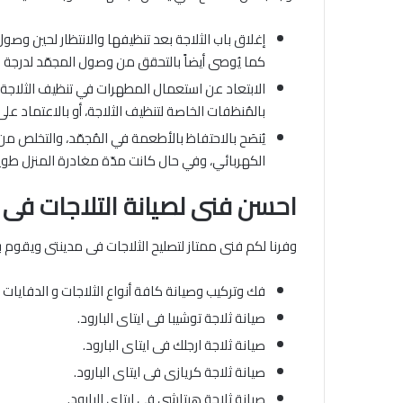
كما يُوصى أيضاً بالتحقق من وصول المجمّد لدرجة حرارة -18 درجة مئوية قبل إرجاع ال
الابتعاد عن استعمال المطهرات في تنظيف الثلاجة، ح
بالمُنظفات الخاصة لتنظيف الثلاجة، أو بالاعتماد عل
يُنصَح بالاحتفاظ بالأطعمة في المُجمّد، والتخلص من
الكهربائي، وفي حال كانت مدّة مغادرة المنزل طويلة 
احسن فنى لصيانة التلاجات فى اي
وفرنا لكم فنى ممتاز لتصليح الثلاجات فى مدينتى ويقوم ب
فك وتركيب وصيانة كافة أنواع الثلاجات و الدفايا
صيانة ثلاجة توشيبا فى ايتاى البارود.
صيانة ثلاجة ارجلك فى ايتاى البارود.
صيانة ثلاجة كريازى فى ايتاى البارود.
صيانة ثلاجة هيتاشى فى ايتاى البارود.