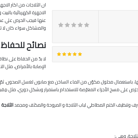
ان الثلاجات من اكثر الاجه
الاجهزة الكهربائية بالبيت
عنها فيجب الحرص علي عمل 
والمشاكل سواء كان لا تتلج
نصائح للحفاظ 
لا بدّ من الحفاظ على نظافة
الإصابة بالأمراض، مثل ال
ية منها، باستعمال محلول مكوّن من الماء الساخن مع صابون لغسل الصحون، 
 يُحرَص على مسح الأجزاء المعرّضة للاستخدام باستمرار وبشكل دوري، مثل مِقب
صرف وتنظيف الختم المطاطي لباب الثلاجة و المروحة والمكثف ومجمد
الثلاجة
لثلاجة، وهي: