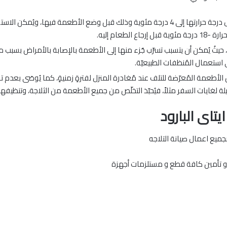
إغلاق باب الثلاجة بعد تنظيفها والانتظار لحين وصول درجة حرارتها إلى 4 درجة مئوية وذلك قب
طعام إليه.
يثُ يُمكن أن يتسبب تسرّب جُزء منها إلى الأطعمة بالإصابة بالأمراض بسبب م
ى استعمال المُنظفات الطبيعيّة.
 الأطعمة المُعرّضة للتلف عند مُغادرة المنزل لفترةٍ زمنيةٍ، كما يُوصَى بعدم 
لغايات السفر مثلاً، فيُحبّذ التخلّص من جميع الأطعمة من الثلاجة، وتنظيفها 
تاى البارود
جميع اعمال صيانة التلاجه
ت و تأمين كافة قطع و مستلزمات أجهزة