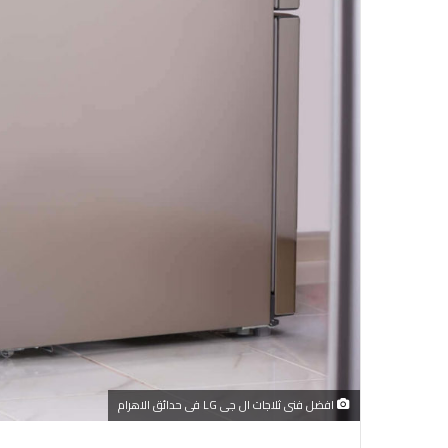
افضل فنى ثلاجات ال جى LG فى حدائق الاهرام