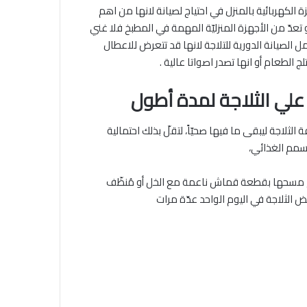
زة الكهربائية بالمنزل في احتياج لصيانة لانها من اهم
 و تعدّ من الأجهزة المنزليّة المهمة في المطبخ فلا غني
الصيانة الدورية للتلاجة لانها قد تتعرض للاعطال
 الطعام أو انها تصدر اصواتا عالية .
علي الثلاجة لمدة أطول
 الثلاجة ليبقى ما فيها صحيّاً، لتقلّ بذلك احتمالية
تسمم الغذائي،
ثمّ مسحها بقطعة قماش ناعمة مع الخل أو مُنظّف
ض الثلاجة في اليوم الواحد عدّة مرات