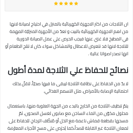
ان الثلاجات من اكثر الاجهزة الكهربائية بالمنزل في احتياج لصيانة لانها
من اهم الاجهزة الكهربائية بالبيت و تعدّ من الأجهزة المنزليّة المهمة
في المطبخ فلا غني عنها فيجب الحرص علي عمل الصيانة الدورية
للتلاجة لانها قد تتعرض للاعطال والمشاكل سواء كان لا تتلج الطعام أو
انها تصدر اصواتا عالية .
نصائح للحفاظ علي الثلاجة لمدة أطول
لا بدّ من الحفاظ على نظافة الثلاجة ليبقى ما فيها صحيّاً، لتقلّ بذلك
احتمالية الإصابة بالأمراض، مثل التسمم الغذائي،
يتمّ تنظيف الثلاجة من الخارج بالبدء من الجهة العلوية منها، باستعمال
محلول مكوّن من الماء الساخن مع صابون لغسل الصحون، ثمّ
مسحها بقطعة قماش ناعمة مع الخل أو مُنظّف الزجاج، للحفاظ على
لمعان الثلاجة غير القابلة للصدأ،كما يُحرَص على مسح الأجزاء المعرّضة