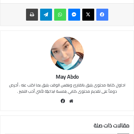
ماسنجر
واتساب
تيلقرام
طباعة
May Abdo
احاول كتابة محتوى يليق بالقارئ وبنفس الوقت يليق بما اكتب عنه ، أحرص
دوماً على تقديم محتوى كتابي بلمسة ابداعيّة لأنني أحب التميز .
موقع
فيسبوك
الويب
مقالات ذات صلة