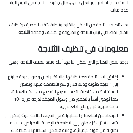
للاستخدام باستمرار وبشكل دوري، مثل مِقبض الثلاجة في اليوم الواحد
عدّة مرات
يجب تنظيف الثلاجة من الداخل والخارج وتنظيف ثقب المصرف وتنظيف
الختم المطاطي لباب الثلاجة و المروحة والمكثف ومجمد
الثلاجة
معلومات فى تنظيف الثلاجة
توجد بعض النصائح التي يمكن اتباعها أثناء وبعد تنظيف الثلاجة، وهي:
إغلاق باب الثلاجة بعد تنظيفها والانتظار لحين وصول درجة حرارتها
إلى 4 درجة مئوية وذلك قبل وضع الأطعمة فيها، ويُمكن
الاستفادة من خاصية التبريد السريع للتسريع من هذه العملية،
كما يُوصى أيضاً بالتحقق من وصول المجمّد لدرجة حرارة -18
درجة مئوية قبل إرجاع الطعام إليه.
الابتعاد عن استعمال المطهرات في تنظيف الثلاجة، حيثُ يُمكن أن
يتسبب تسرّب جُزء منها إلى الأطعمة بالإصابة بالأمراض بسبب ما
تحتويه من مواد كيميائية، وعليه فيمكن استبدالها بالمُنظفات