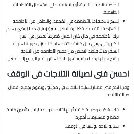
الخاصة لتنظيف الثلاجة، أو بالاعتماد على استعمال المُنظفات
الطبيعيّة.
يُنصَح بالاحتفاظ بالأطعمة في المُجمّد، والتخلص من الأطعمة
المُعرّضة للتلف عند مُغادرة المنزل لفترةٍ زمنيةٍ، كما يُوصَى بعدم
ترك الأطعمة في حال كان المنزل مُعرّضاً لفصل في التيار
الكهربائي، وفي حال كانت مدّة مغادرة المنزل طويلة لغايات
السفر مثلاً، فيُحبّذ التخلّص من جميع الأطعمة من الثلاجة،
وتنظيفها وتركها مفتوحة، وإعادة تعبئتها فور الرجوع إلى المنزل.
احسن فنى لصيانة التلاجات فى الوقف
وفرنا لكم فنى ممتاز لتصليح الثلاجات فى مدينتى ويقوم بجميع اعمال
صيانة التلاجه
فك وتركيب وصيانة كافة أنواع الثلاجات و الدفايات و تأمين كافة
قطع و مستلزمات أجهزة
صيانة ثلاجة توشيبا فى الوقف.