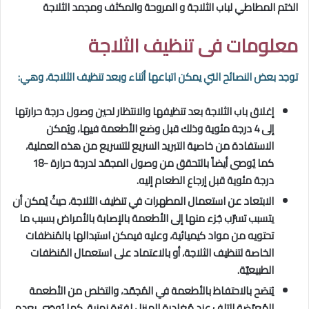
الختم المطاطي لباب الثلاجة و المروحة والمكثف ومجمد الثلاجة
معلومات فى تنظيف الثلاجة
توجد بعض النصائح التي يمكن اتباعها أثناء وبعد تنظيف الثلاجة، وهي:
إغلاق باب الثلاجة بعد تنظيفها والانتظار لحين وصول درجة حرارتها
إلى 4 درجة مئوية وذلك قبل وضع الأطعمة فيها، ويُمكن
الاستفادة من خاصية التبريد السريع للتسريع من هذه العملية،
كما يُوصى أيضاً بالتحقق من وصول المجمّد لدرجة حرارة -18
درجة مئوية قبل إرجاع الطعام إليه.
الابتعاد عن استعمال المطهرات في تنظيف الثلاجة، حيثُ يُمكن أن
يتسبب تسرّب جُزء منها إلى الأطعمة بالإصابة بالأمراض بسبب ما
تحتويه من مواد كيميائية، وعليه فيمكن استبدالها بالمُنظفات
الخاصة لتنظيف الثلاجة، أو بالاعتماد على استعمال المُنظفات
الطبيعيّة.
يُنصَح بالاحتفاظ بالأطعمة في المُجمّد، والتخلص من الأطعمة
المُعرّضة للتلف عند مُغادرة المنزل لفترةٍ زمنيةٍ، كما يُوصَى بعدم