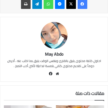
May Abdo
احاول كتابة محتوى يليق بالقارئ وبنفس الوقت يليق بما اكتب عنه ، أحرص
دوماً على تقديم محتوى كتابي بلمسة ابداعيّة لأنني أحب التميز .
موقع
فيسبوك
الويب
مقالات ذات صلة