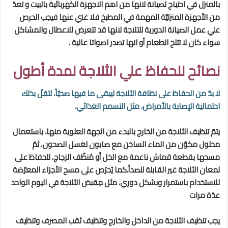
بالمنزل في احتياج لصيانة لانها من اهم الاجهزة الكهربائية بالبيت و تعدّ
من الأجهزة المنزليّة المهمة في المطبخ فلا غني عنها فيجب الحرص
علي عمل الصيانة الدورية للتلاجة لانها قد تتعرض للاعطال والمشاكل
سواء كان لا تتلج الطعام أو انها تصدر اصواتا عالية .
نصائح للحفاظ علي الثلاجة لمدة أطول
لا بدّ من الحفاظ على نظافة الثلاجة ليبقى ما فيها صحيّاً، لتقلّ بذلك
احتمالية الإصابة بالأمراض، مثل التسمم الغذائي،
يتمّ تنظيف الثلاجة من الخارج بالبدء من الجهة العلوية منها، باستعمال
محلول مكوّن من الماء الساخن مع صابون لغسل الصحون، ثمّ
مسحها بقطعة قماش ناعمة مع الخل أو مُنظّف الزجاج، للحفاظ على
لمعان الثلاجة غير القابلة للصدأ،كما يُحرَص على مسح الأجزاء المعرّضة
للاستخدام باستمرار وبشكل دوري، مثل مِقبض الثلاجة في اليوم الواحد
عدّة مرات
يجب تنظيف الثلاجة من الداخل والخارج وتنظيف ثقب المصرف وتنظيف