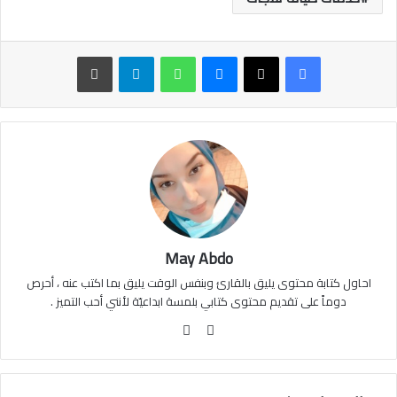
ماسنجر
واتساب
تيلقرام
طباعة
May Abdo
احاول كتابة محتوى يليق بالقارئ وبنفس الوقت يليق بما اكتب عنه ، أحرص
دوماً على تقديم محتوى كتابي بلمسة ابداعيّة لأنني أحب التميز .
موقع
فيسبوك
الويب