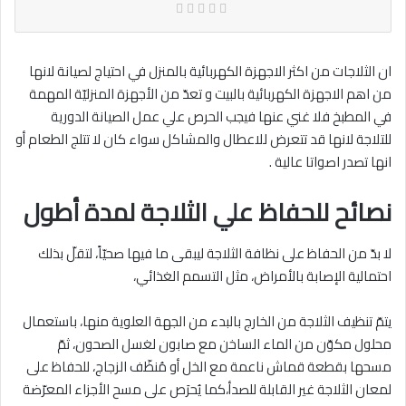
ان الثلاجات من اكثر الاجهزة الكهربائية بالمنزل في احتياج لصيانة لانها
من اهم الاجهزة الكهربائية بالبيت و تعدّ من الأجهزة المنزليّة المهمة
في المطبخ فلا غني عنها فيجب الحرص علي عمل الصيانة الدورية
للتلاجة لانها قد تتعرض للاعطال والمشاكل سواء كان لا تتلج الطعام أو
انها تصدر اصواتا عالية .
نصائح للحفاظ علي الثلاجة لمدة أطول
لا بدّ من الحفاظ على نظافة الثلاجة ليبقى ما فيها صحيّاً، لتقلّ بذلك
احتمالية الإصابة بالأمراض، مثل التسمم الغذائي،
يتمّ تنظيف الثلاجة من الخارج بالبدء من الجهة العلوية منها، باستعمال
محلول مكوّن من الماء الساخن مع صابون لغسل الصحون، ثمّ
مسحها بقطعة قماش ناعمة مع الخل أو مُنظّف الزجاج، للحفاظ على
لمعان الثلاجة غير القابلة للصدأ،كما يُحرَص على مسح الأجزاء المعرّضة