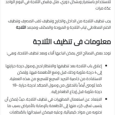
للاستخدام باستمرار وبشكل دوري، مثل مِقبض الثلاجة في اليوم الواحد
عدّة مرات
يجب تنظيف الثلاجة من الداخل والخارج وتنظيف ثقب المصرف وتنظيف
الختم المطاطي لباب الثلاجة و المروحة والمكثف ومجمد
الثلاجة
معلومات فى تنظيف الثلاجة
توجد بعض النصائح التي يمكن اتباعها أثناء وبعد تنظيف الثلاجة، وهي:
إغلاق باب الثلاجة بعد تنظيفها والانتظار لحين وصول درجة حرارتها
إلى 4 درجة مئوية وذلك قبل وضع الأطعمة فيها، ويُمكن
الاستفادة من خاصية التبريد السريع للتسريع من هذه العملية،
كما يُوصى أيضاً بالتحقق من وصول المجمّد لدرجة حرارة -18
درجة مئوية قبل إرجاع الطعام إليه.
الابتعاد عن استعمال المطهرات في تنظيف الثلاجة، حيثُ يُمكن أن
يتسبب تسرّب جُزء منها إلى الأطعمة بالإصابة بالأمراض بسبب ما
تحتويه من مواد كيميائية، وعليه فيمكن استبدالها بالمُنظفات