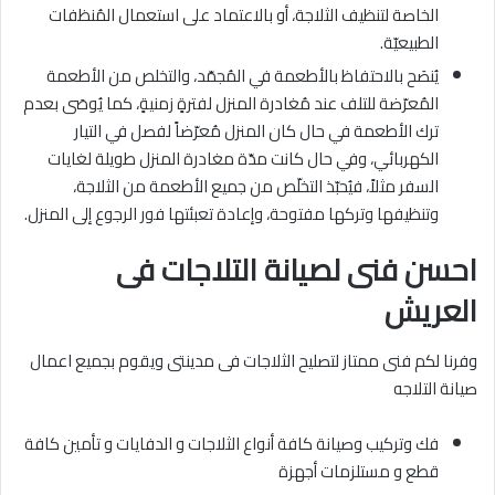
الخاصة لتنظيف الثلاجة، أو بالاعتماد على استعمال المُنظفات
الطبيعيّة.
يُنصَح بالاحتفاظ بالأطعمة في المُجمّد، والتخلص من الأطعمة
المُعرّضة للتلف عند مُغادرة المنزل لفترةٍ زمنيةٍ، كما يُوصَى بعدم
ترك الأطعمة في حال كان المنزل مُعرّضاً لفصل في التيار
الكهربائي، وفي حال كانت مدّة مغادرة المنزل طويلة لغايات
السفر مثلاً، فيُحبّذ التخلّص من جميع الأطعمة من الثلاجة،
وتنظيفها وتركها مفتوحة، وإعادة تعبئتها فور الرجوع إلى المنزل.
احسن فنى لصيانة التلاجات فى
العريش
وفرنا لكم فنى ممتاز لتصليح الثلاجات فى مدينتى ويقوم بجميع اعمال
صيانة التلاجه
فك وتركيب وصيانة كافة أنواع الثلاجات و الدفايات و تأمين كافة
قطع و مستلزمات أجهزة