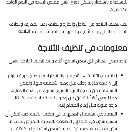
للاستخدام باستمرار وبشكل دوري، مثل مِقبض الثلاجة في اليوم الواحد
عدّة مرات
يجب تنظيف الثلاجة من الداخل والخارج وتنظيف ثقب المصرف وتنظيف
الختم المطاطي لباب الثلاجة و المروحة والمكثف ومجمد
الثلاجة
معلومات فى تنظيف الثلاجة
توجد بعض النصائح التي يمكن اتباعها أثناء وبعد تنظيف الثلاجة، وهي:
إغلاق باب الثلاجة بعد تنظيفها والانتظار لحين وصول درجة حرارتها
إلى 4 درجة مئوية وذلك قبل وضع الأطعمة فيها، ويُمكن
الاستفادة من خاصية التبريد السريع للتسريع من هذه العملية،
كما يُوصى أيضاً بالتحقق من وصول المجمّد لدرجة حرارة -18
درجة مئوية قبل إرجاع الطعام إليه.
الابتعاد عن استعمال المطهرات في تنظيف الثلاجة، حيثُ يُمكن أن
يتسبب تسرّب جُزء منها إلى الأطعمة بالإصابة بالأمراض بسبب ما
تحتويه من مواد كيميائية، وعليه فيمكن استبدالها بالمُنظفات