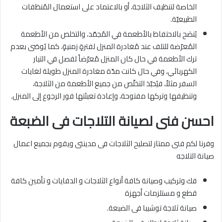
الخاصة لتنظيف الثلاجة، أو بالاعتماد على استعمال المُنظفات
الطبيعيّة.
يُنصَح بالاحتفاظ بالأطعمة في المُجمّد، والتخلص من الأطعمة
المُعرّضة للتلف عند مُغادرة المنزل لفترةٍ زمنيةٍ، كما يُوصَى بعدم
ترك الأطعمة في حال كان المنزل مُعرّضاً لفصل في التيار
الكهربائي، وفي حال كانت مدّة مغادرة المنزل طويلة لغايات
السفر مثلاً، فيُحبّذ التخلّص من جميع الأطعمة من الثلاجة،
وتنظيفها وتركها مفتوحة، وإعادة تعبئتها فور الرجوع إلى المنزل.
احسن فنى لصيانة التلاجات فى الضبعة
وفرنا لكم فنى ممتاز لتصليح الثلاجات فى مدينتى ويقوم بجميع اعمال
صيانة التلاجه
فك وتركيب وصيانة كافة أنواع الثلاجات و الدفايات و تأمين كافة
قطع و مستلزمات أجهزة
صيانة ثلاجة توشيبا فى الضبعة.