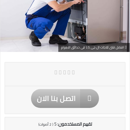
افضل فنى ثلاجات ال جى LG فى حدائق الاهرام
اتصل بنا الان
تقييم المستخدمون:
5
(
2
أصوات)