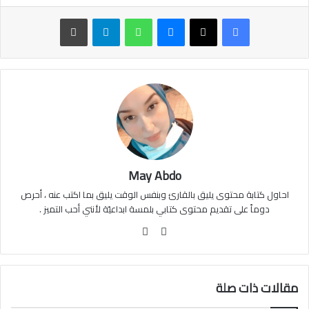
ماسنجر
واتساب
تيلقرام
طباعة
May Abdo
احاول كتابة محتوى يليق بالقارئ وبنفس الوقت يليق بما اكتب عنه ، أحرص
دوماً على تقديم محتوى كتابي بلمسة ابداعيّة لأنني أحب التميز .
موقع
فيسبوك
الويب
مقالات ذات صلة