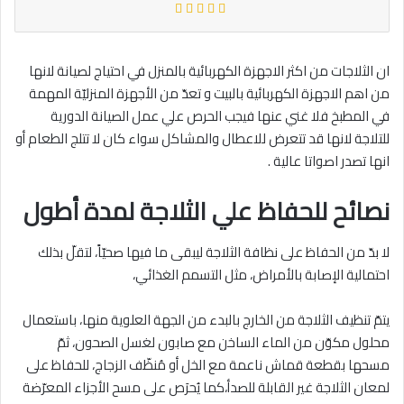
ان الثلاجات من اكثر الاجهزة الكهربائية بالمنزل في احتياج لصيانة لانها
من اهم الاجهزة الكهربائية بالبيت و تعدّ من الأجهزة المنزليّة المهمة
في المطبخ فلا غني عنها فيجب الحرص علي عمل الصيانة الدورية
للتلاجة لانها قد تتعرض للاعطال والمشاكل سواء كان لا تتلج الطعام أو
انها تصدر اصواتا عالية .
نصائح للحفاظ علي الثلاجة لمدة أطول
لا بدّ من الحفاظ على نظافة الثلاجة ليبقى ما فيها صحيّاً، لتقلّ بذلك
احتمالية الإصابة بالأمراض، مثل التسمم الغذائي،
يتمّ تنظيف الثلاجة من الخارج بالبدء من الجهة العلوية منها، باستعمال
محلول مكوّن من الماء الساخن مع صابون لغسل الصحون، ثمّ
مسحها بقطعة قماش ناعمة مع الخل أو مُنظّف الزجاج، للحفاظ على
لمعان الثلاجة غير القابلة للصدأ،كما يُحرَص على مسح الأجزاء المعرّضة