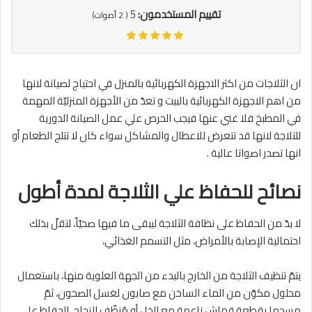
تقييم المستخدمون:
5
(
2
أصوات)
ان الثلاجات من اكثر الاجهزة الكهربائية بالمنزل في احتياج لصيانة لانها
من اهم الاجهزة الكهربائية بالبيت و تعدّ من الأجهزة المنزليّة المهمة
في المطبخ فلا غني عنها فيجب الحرص علي عمل الصيانة الدورية
للتلاجة لانها قد تتعرض للاعطال والمشاكل سواء كان لا تتلج الطعام أو
انها تصدر اصواتا عالية .
نصائح للحفاظ علي الثلاجة لمدة أطول
لا بدّ من الحفاظ على نظافة الثلاجة ليبقى ما فيها صحيّاً، لتقلّ بذلك
احتمالية الإصابة بالأمراض، مثل التسمم الغذائي،
يتمّ تنظيف الثلاجة من الخارج بالبدء من الجهة العلوية منها، باستعمال
محلول مكوّن من الماء الساخن مع صابون لغسل الصحون، ثمّ
مسحها بقطعة قماش ناعمة مع الخل أو مُنظّف الزجاج، للحفاظ على