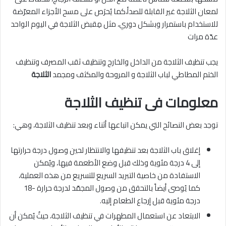
لمعان الثلاجة غير القابلة للصدأ،كما يُحرَص على مسح الأجزاء المعرّضة
للاستخدام باستمرار وبشكل دوري، مثل مِقبض الثلاجة في اليوم الواحد
عدّة مرات
يجب تنظيف الثلاجة من الداخل والخارج وتنظيف ثقب المصرف وتنظيف
الختم المطاطي لباب الثلاجة و المروحة والمكثف ومجمد
الثلاجة
معلومات فى تنظيف الثلاجة
توجد بعض النصائح التي يمكن اتباعها أثناء وبعد تنظيف الثلاجة، وهي:
إغلاق باب الثلاجة بعد تنظيفها والانتظار لحين وصول درجة حرارتها
إلى 4 درجة مئوية وذلك قبل وضع الأطعمة فيها، ويُمكن
الاستفادة من خاصية التبريد السريع للتسريع من هذه العملية،
كما يُوصى أيضاً بالتحقق من وصول المجمّد لدرجة حرارة -18
درجة مئوية قبل إرجاع الطعام إليه.
الابتعاد عن استعمال المطهرات في تنظيف الثلاجة، حيثُ يُمكن أن