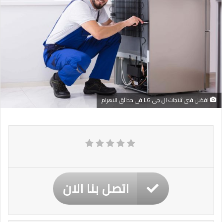
افضل فنى ثلاجات ال جى LG فى حدائق الاهرام
اتصل بنا الان