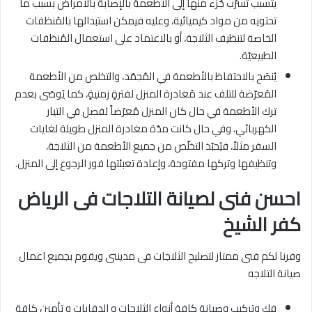
يتسبب تسرّب جُزء منها إلى الأطعمة بالإصابة بالأمراض بسبب ما
تحتويه من مواد كيميائية، وعليه فيمكن استبدالها بالمُنظفات
الخاصة لتنظيف الثلاجة، أو بالاعتماد على استعمال المُنظفات
الطبيعيّة.
يُنصَح بالاحتفاظ بالأطعمة في المُجمّد، والتخلص من الأطعمة
المُعرّضة للتلف عند مُغادرة المنزل لفترةٍ زمنيةٍ، كما يُوصَى بعدم
ترك الأطعمة في حال كان المنزل مُعرّضاً لفصل في التيار
الكهربائي، وفي حال كانت مدّة مغادرة المنزل طويلة لغايات
السفر مثلاً، فيُحبّذ التخلّص من جميع الأطعمة من الثلاجة،
وتنظيفها وتركها مفتوحة، وإعادة تعبئتها فور الرجوع إلى المنزل.
احسن فنى لصيانة التلاجات فى الرياض
كفر الشيخ
وفرنا لكم فنى ممتاز لتصليح الثلاجات فى مدينتى ويقوم بجميع اعمال
صيانة التلاجه
فك وتركيب وصيانة كافة أنواع الثلاجات و الدفايات و تأمين كافة