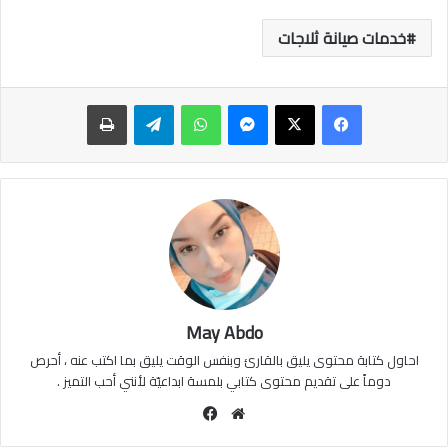
خدمات صيانة ثلاجات
ماسنجر
واتساب
تيلقرام
طباعة
May Abdo
احاول كتابة محتوى يليق بالقارئ وبنفس الوقت يليق بما اكتب عنه ، أحرص
دوماً على تقديم محتوى كتابي بلمسة ابداعيّة لأنني أحب التميز .
موقع
فيسبوك
الويب