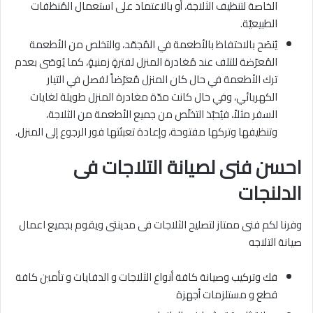
الخاصة لتنظيف الثلاجة، أو بالاعتماد على استعمال المُنظفات
الطبيعيّة.
يُنصَح بالاحتفاظ بالأطعمة في المُجمّد، والتخلص من الأطعمة
المُعرّضة للتلف عند مُغادرة المنزل لفترةٍ زمنيةٍ، كما يُوصَى بعدم
ترك الأطعمة في حال كان المنزل مُعرّضاً لفصل في التيار
الكهربائي، وفي حال كانت مدّة مغادرة المنزل طويلة لغايات
السفر مثلاً، فيُحبّذ التخلّص من جميع الأطعمة من الثلاجة،
وتنظيفها وتركها مفتوحة، وإعادة تعبئتها فور الرجوع إلى المنزل.
احسن فنى لصيانة التلاجات فى
الدلنجات
وفرنا لكم فنى ممتاز لتصليح الثلاجات فى مدينتى ويقوم بجميع اعمال
صيانة التلاجه
فك وتركيب وصيانة كافة أنواع الثلاجات و الدفايات و تأمين كافة
قطع و مستلزمات أجهزة