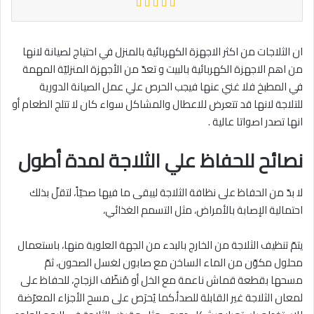
ان الثلاجات من اكثر الاجهزة الكهربائية بالمنزل في احتياج لصيانة لانها
من اهم الاجهزة الكهربائية بالبيت و تعدّ من الأجهزة المنزليّة المهمة
في المطبخ فلا غني عنها فيجب الحرص علي عمل الصيانة الدورية
للتلاجة لانها قد تتعرض للاعطال والمشاكل سواء كان لا تتلج الطعام أو
انها تصدر اصواتا عالية .
نصائح للحفاظ علي الثلاجة لمدة أطول
لا بدّ من الحفاظ على نظافة الثلاجة ليبقى ما فيها صحيّاً، لتقلّ بذلك
احتمالية الإصابة بالأمراض، مثل التسمم الغذائي،
يتمّ تنظيف الثلاجة من الخارج بالبدء من الجهة العلوية منها، باستعمال
محلول مكوّن من الماء الساخن مع صابون لغسل الصحون، ثمّ
مسحها بقطعة قماش ناعمة مع الخل أو مُنظّف الزجاج، للحفاظ على
لمعان الثلاجة غير القابلة للصدأ،كما يُحرَص على مسح الأجزاء المعرّضة