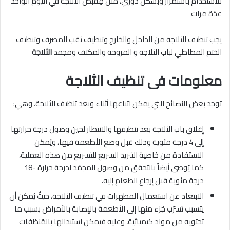
للاستخدام باستمرار وبشكل دوري، مثل مِقبض الثلاجة في اليوم الواحد
عدّة مرات
يجب تنظيف الثلاجة من الداخل والخارج وتنظيف ثقب المصرف وتنظيف
الختم المطاطي لباب الثلاجة و المروحة والمكثف ومجمد
الثلاجة
معلومات فى تنظيف الثلاجة
توجد بعض النصائح التي يمكن اتباعها أثناء وبعد تنظيف الثلاجة، وهي:
إغلاق باب الثلاجة بعد تنظيفها والانتظار لحين وصول درجة حرارتها
إلى 4 درجة مئوية وذلك قبل وضع الأطعمة فيها، ويُمكن
الاستفادة من خاصية التبريد السريع للتسريع من هذه العملية،
كما يُوصى أيضاً بالتحقق من وصول المجمّد لدرجة حرارة -18
درجة مئوية قبل إرجاع الطعام إليه.
الابتعاد عن استعمال المطهرات في تنظيف الثلاجة، حيثُ يُمكن أن
يتسبب تسرّب جُزء منها إلى الأطعمة بالإصابة بالأمراض بسبب ما
تحتويه من مواد كيميائية، وعليه فيمكن استبدالها بالمُنظفات