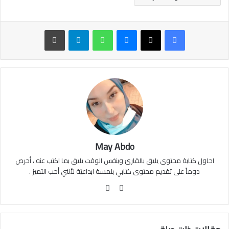
ماسنجر
واتساب
تيلقرام
طباعة
May Abdo
احاول كتابة محتوى يليق بالقارئ وبنفس الوقت يليق بما اكتب عنه ، أحرص
دوماً على تقديم محتوى كتابي بلمسة ابداعيّة لأنني أحب التميز .
موقع
فيسبوك
الويب