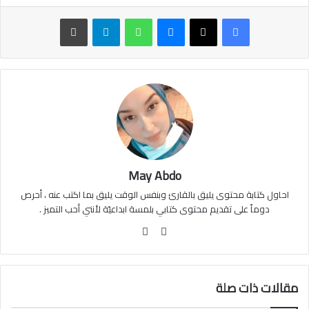
ماسنجر
واتساب
تيلقرام
طباعة
May Abdo
احاول كتابة محتوى يليق بالقارئ وبنفس الوقت يليق بما اكتب عنه ، أحرص
دوماً على تقديم محتوى كتابي بلمسة ابداعيّة لأنني أحب التميز .
موقع
فيسبوك
الويب
مقالات ذات صلة