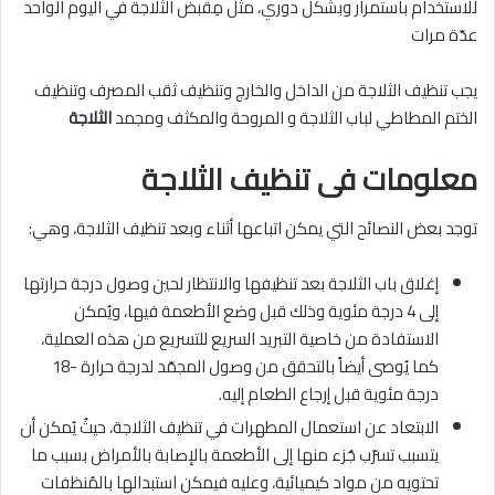
للاستخدام باستمرار وبشكل دوري، مثل مِقبض الثلاجة في اليوم الواحد
عدّة مرات
يجب تنظيف الثلاجة من الداخل والخارج وتنظيف ثقب المصرف وتنظيف
الختم المطاطي لباب الثلاجة و المروحة والمكثف ومجمد
الثلاجة
معلومات فى تنظيف الثلاجة
توجد بعض النصائح التي يمكن اتباعها أثناء وبعد تنظيف الثلاجة، وهي:
إغلاق باب الثلاجة بعد تنظيفها والانتظار لحين وصول درجة حرارتها
إلى 4 درجة مئوية وذلك قبل وضع الأطعمة فيها، ويُمكن
الاستفادة من خاصية التبريد السريع للتسريع من هذه العملية،
كما يُوصى أيضاً بالتحقق من وصول المجمّد لدرجة حرارة -18
درجة مئوية قبل إرجاع الطعام إليه.
الابتعاد عن استعمال المطهرات في تنظيف الثلاجة، حيثُ يُمكن أن
يتسبب تسرّب جُزء منها إلى الأطعمة بالإصابة بالأمراض بسبب ما
تحتويه من مواد كيميائية، وعليه فيمكن استبدالها بالمُنظفات