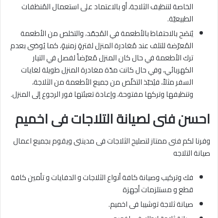
الخاصة لتنظيف الثلاجة، أو بالاعتماد على استعمال المُنظفات
الطبيعيّة.
يُنصَح بالاحتفاظ بالأطعمة في المُجمّد، والتخلص من الأطعمة
المُعرّضة للتلف عند مُغادرة المنزل لفترةٍ زمنيةٍ، كما يُوصَى بعدم
ترك الأطعمة في حال كان المنزل مُعرّضاً لفصل في التيار
الكهربائي، وفي حال كانت مدّة مغادرة المنزل طويلة لغايات
السفر مثلاً، فيُحبّذ التخلّص من جميع الأطعمة من الثلاجة،
وتنظيفها وتركها مفتوحة، وإعادة تعبئتها فور الرجوع إلى المنزل.
احسن فنى لصيانة التلاجات فى اخميم
وفرنا لكم فنى ممتاز لتصليح الثلاجات فى مدينتى ويقوم بجميع اعمال
صيانة التلاجه
فك وتركيب وصيانة كافة أنواع الثلاجات و الدفايات و تأمين كافة
قطع و مستلزمات أجهزة
صيانة ثلاجة توشيبا فى اخميم.