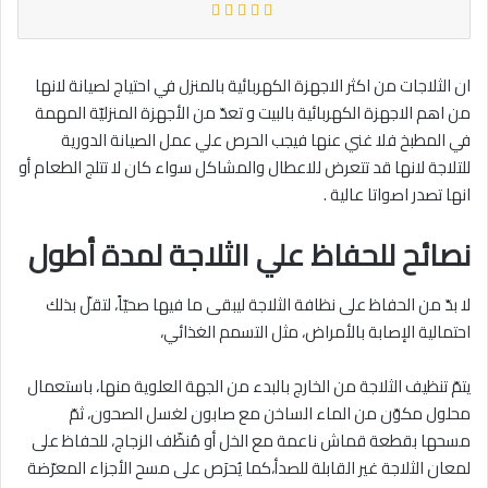
ان الثلاجات من اكثر الاجهزة الكهربائية بالمنزل في احتياج لصيانة لانها
من اهم الاجهزة الكهربائية بالبيت و تعدّ من الأجهزة المنزليّة المهمة
في المطبخ فلا غني عنها فيجب الحرص علي عمل الصيانة الدورية
للتلاجة لانها قد تتعرض للاعطال والمشاكل سواء كان لا تتلج الطعام أو
انها تصدر اصواتا عالية .
نصائح للحفاظ علي الثلاجة لمدة أطول
لا بدّ من الحفاظ على نظافة الثلاجة ليبقى ما فيها صحيّاً، لتقلّ بذلك
احتمالية الإصابة بالأمراض، مثل التسمم الغذائي،
يتمّ تنظيف الثلاجة من الخارج بالبدء من الجهة العلوية منها، باستعمال
محلول مكوّن من الماء الساخن مع صابون لغسل الصحون، ثمّ
مسحها بقطعة قماش ناعمة مع الخل أو مُنظّف الزجاج، للحفاظ على
لمعان الثلاجة غير القابلة للصدأ،كما يُحرَص على مسح الأجزاء المعرّضة