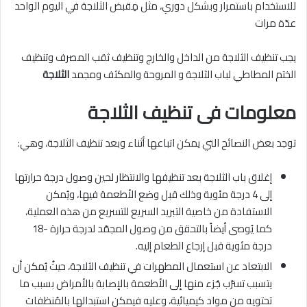
للاستخدام باستمرار وبشكل دوري، مثل مِقبض الثلاجة في اليوم الواحد
عدّة مرات
يجب تنظيف الثلاجة من الداخل والخارج وتنظيف ثقب المصرف وتنظيف
الختم المطاطي لباب الثلاجة و المروحة والمكثف ومجمد
الثلاجة
معلومات فى تنظيف الثلاجة
توجد بعض النصائح التي يمكن اتباعها أثناء وبعد تنظيف الثلاجة، وهي:
إغلاق باب الثلاجة بعد تنظيفها والانتظار لحين وصول درجة حرارتها
إلى 4 درجة مئوية وذلك قبل وضع الأطعمة فيها، ويُمكن
الاستفادة من خاصية التبريد السريع للتسريع من هذه العملية،
كما يُوصى أيضاً بالتحقق من وصول المجمّد لدرجة حرارة -18
درجة مئوية قبل إرجاع الطعام إليه.
الابتعاد عن استعمال المطهرات في تنظيف الثلاجة، حيثُ يُمكن أن
يتسبب تسرّب جُزء منها إلى الأطعمة بالإصابة بالأمراض بسبب ما
تحتويه من مواد كيميائية، وعليه فيمكن استبدالها بالمُنظفات