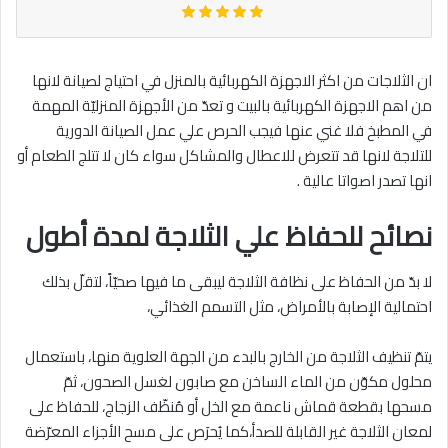
ان الثلاجات من اكثر الاجهزة الكهربائية بالمنزل في احتياج لصيانة لانها
من اهم الاجهزة الكهربائية بالبيت و تعدّ من الأجهزة المنزليّة المهمة
في المطبخ فلا غني عنها فيجب الحرص علي عمل الصيانة الدورية
للتلاجة لانها قد تتعرض للاعطال والمشاكل سواء كان لا تتلج الطعام أو
انها تصدر اصواتا عالية .
نصائح للحفاظ علي الثلاجة لمدة أطول
لا بدّ من الحفاظ على نظافة الثلاجة ليبقى ما فيها صحيّاً، لتقلّ بذلك
احتمالية الإصابة بالأمراض، مثل التسمم الغذائي،
يتمّ تنظيف الثلاجة من الخارج بالبدء من الجهة العلوية منها، باستعمال
محلول مكوّن من الماء الساخن مع صابون لغسل الصحون، ثمّ
مسحها بقطعة قماش ناعمة مع الخل أو مُنظّف الزجاج، للحفاظ على
لمعان الثلاجة غير القابلة للصدأ،كما يُحرَص على مسح الأجزاء المعرّضة