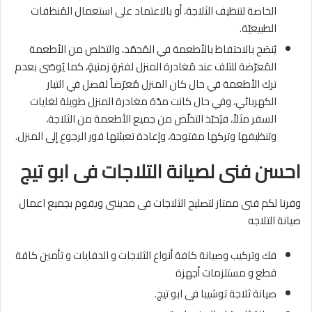
الخاصة لتنظيف الثلاجة، أو بالاعتماد على استعمال المُنظفات
الطبيعيّة.
يُنصَح بالاحتفاظ بالأطعمة في المُجمّد، والتخلص من الأطعمة
المُعرّضة للتلف عند مُغادرة المنزل لفترةٍ زمنيةٍ، كما يُوصَى بعدم
ترك الأطعمة في حال كان المنزل مُعرّضاً لفصل في التيار
الكهربائي، وفي حال كانت مدّة مغادرة المنزل طويلة لغايات
السفر مثلاً، فيُحبّذ التخلّص من جميع الأطعمة من الثلاجة،
وتنظيفها وتركها مفتوحة، وإعادة تعبئتها فور الرجوع إلى المنزل.
احسن فنى لصيانة التلاجات فى ابو تيج
وفرنا لكم فنى ممتاز لتصليح الثلاجات فى مدينتى ويقوم بجميع اعمال
صيانة التلاجه
فك وتركيب وصيانة كافة أنواع الثلاجات و الدفايات و تأمين كافة
قطع و مستلزمات أجهزة
صيانة ثلاجة توشيبا فى ابو تيج.