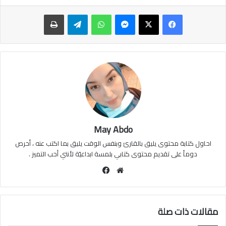
ماسنجر
واتساب
تيلقرام
طباعة
May Abdo
احاول كتابة محتوى يليق بالقارئ وبنفس الوقت يليق بما اكتب عنه ، أحرص
دوماً على تقديم محتوى كتابي بلمسة ابداعيّة لأنني أحب التميز .
موقع
فيسبوك
الويب
مقالات ذات صلة