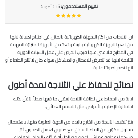
تقييم المستخدمون:
5
(
2
أصوات)
ان الثلاجات من اكثر الاجهزة الكهربائية بالمنزل في احتياج لصيانة لانها
من اهم الاجهزة الكهربائية بالبيت و تعدّ من الأجهزة المنزليّة المهمة
في المطبخ فلا غني عنها فيجب الحرص علي عمل الصيانة الدورية
للتلاجة لانها قد تتعرض للاعطال والمشاكل سواء كان لا تتلج الطعام أو
انها تصدر اصواتا عالية .
نصائح للحفاظ علي الثلاجة لمدة أطول
لا بدّ من الحفاظ على نظافة الثلاجة ليبقى ما فيها صحيّاً، لتقلّ بذلك
احتمالية الإصابة بالأمراض، مثل التسمم الغذائي،
يتمّ تنظيف الثلاجة من الخارج بالبدء من الجهة العلوية منها، باستعمال
محلول مكوّن من الماء الساخن مع صابون لغسل الصحون، ثمّ
مسحها بقطعة قماش ناعمة مع الخل أو مُنظّف الزجاج، للحفاظ على