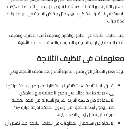
لمعان الثلاجة غير القابلة للصدأ،كما يُحرَص على مسح الأجزاء المعرّضة
للاستخدام باستمرار وبشكل دوري، مثل مِقبض الثلاجة في اليوم الواحد
عدّة مرات
يجب تنظيف الثلاجة من الداخل والخارج وتنظيف ثقب المصرف وتنظيف
الختم المطاطي لباب الثلاجة و المروحة والمكثف ومجمد
الثلاجة
معلومات فى تنظيف الثلاجة
توجد بعض النصائح التي يمكن اتباعها أثناء وبعد تنظيف الثلاجة، وهي:
إغلاق باب الثلاجة بعد تنظيفها والانتظار لحين وصول درجة حرارتها
إلى 4 درجة مئوية وذلك قبل وضع الأطعمة فيها، ويُمكن
الاستفادة من خاصية التبريد السريع للتسريع من هذه العملية،
كما يُوصى أيضاً بالتحقق من وصول المجمّد لدرجة حرارة -18
درجة مئوية قبل إرجاع الطعام إليه.
الابتعاد عن استعمال المطهرات في تنظيف الثلاجة، حيثُ يُمكن أن