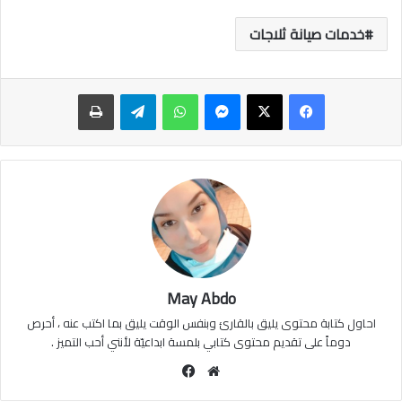
خدمات صيانة ثلاجات
ماسنجر
واتساب
تيلقرام
طباعة
May Abdo
احاول كتابة محتوى يليق بالقارئ وبنفس الوقت يليق بما اكتب عنه ، أحرص
دوماً على تقديم محتوى كتابي بلمسة ابداعيّة لأنني أحب التميز .
موقع
فيسبوك
الويب