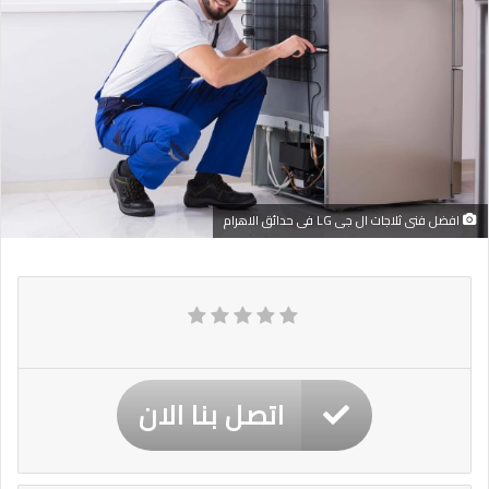
افضل فنى ثلاجات ال جى LG فى حدائق الاهرام
اتصل بنا الان