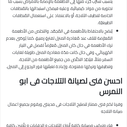
يتسبب تسرّب جُزء منها إلى الأطعمة بالإصابة بالأمراض بسبب ما
تحتويه من مواد كيميائية، وعليه فيمكن استبدالها بالمُنظفات
الخاصة لتنظيف الثلاجة، أو بالاعتماد على استعمال المُنظفات
الطبيعيّة.
يُنصَح بالاحتفاظ بالأطعمة في المُجمّد، والتخلص من الأطعمة
المُعرّضة للتلف عند مُغادرة المنزل لفترةٍ زمنيةٍ، كما يُوصَى بعدم
ترك الأطعمة في حال كان المنزل مُعرّضاً لفصل في التيار
الكهربائي، وفي حال كانت مدّة مغادرة المنزل طويلة لغايات
السفر مثلاً، فيُحبّذ التخلّص من جميع الأطعمة من الثلاجة،
وتنظيفها وتركها مفتوحة، وإعادة تعبئتها فور الرجوع إلى المنزل.
احسن فنى لصيانة التلاجات فى ابو
النمرس
وفرنا لكم فنى ممتاز لتصليح الثلاجات فى مدينتى ويقوم بجميع اعمال
صيانة التلاجه
فك وتركيب وصيانة كافة أنواع الثلاجات و الدفايات و تأمين كافة