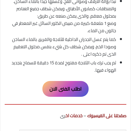
نبدأ بإزالة الأرفف وصوانى الثلج، وغسلها جيداً بالماء الساخن،
والمنظفات كصابون الأطباق، ويمكن شطف جميع العناصر
بمحلول معقم، والذى يمكن صنعه عن طريق:
وضع 1 ملعقة كبيرة من مبيض الكلور السائل غير المعطر في
جالون من الماء.
كما يتم غسل الجدران الداخلية للثلاجة والفريزر، بالماء الساخن
وصودا الخبز، ويمكن شطف كل شيء بنفس محلول التعقيم
الذى تم ذكره اعلى .
ثم يجب ترك باب الثلاجة مفتوح لمدة 15 دقيقة للسماح بتجديد
الهواء فيها.
اطلب الفنى الان
صفحتنا على الفيسبوك
–
خدمات اخ
رى