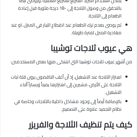
يمكن استخدام التبريد السريع لتسريع العملية ،ويوصى أيضًا
بالتحقق من وصول الثلاجة إلى -18 درجة مئوية قبل إعادة
الطعام إلى الثلاجة.
ثم يوصى بعدم ترك الطعام عند انقطاع التيار في المنزل ،او عند
مغادرة المنزل لفترة طويلة.
هي عيوب ثلاجات توشيبا
من أشهر عيوب ثلاجات توشيبا التي اشتكى منها بعض المستخدمين:
اهتزاز الثلاجة عند التشغيل، إذ أن أغلب الناقضون يرون قلة ثبات
الثلاجة على الأرض، مشيرين إلى اهتزازها يميناً ويساراً أثناء
التشغيل.
بالإضافة أيضاً إلى وجود مشاكل داخلية بالثلاجات وخاصة في
نظام التجميد علاوة على التصميم.
كيف يتم تنظيف الثلاجة والفريزر