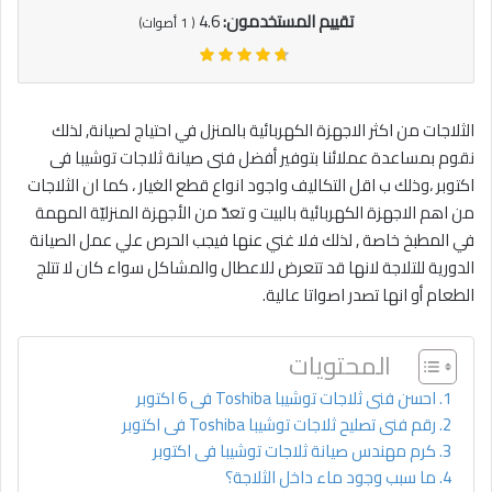
تقييم المستخدمون:
4.6
(
1
أصوات)
الثلاجات من اكثر الاجهزة الكهربائية بالمنزل في احتياج لصيانة, لذلك
نقوم بمساعدة عملائنا بتوفير أفضل فنى صيانة ثلاجات توشيبا فى
اكتوبر ،وذلك ب اقل التكاليف واجود انواع قطع الغيار ، كما ان الثلاجات
من اهم الاجهزة الكهربائية بالبيت و تعدّ من الأجهزة المنزليّة المهمة
في المطبخ خاصة , لذلك فلا غني عنها فيجب الحرص علي عمل الصيانة
الدورية للتلاجة لانها قد تتعرض للاعطال والمشاكل سواء كان لا تتلج
الطعام أو انها تصدر اصواتا عالية.
المحتويات
احسن فنى ثلاجات توشيبا Toshiba فى 6 اكتوبر
رقم فنى تصليح ثلاجات توشيبا Toshiba فى اكتوبر
كرم مهندس صيانة ثلاجات توشيبا فى اكتوبر
ما سبب وجود ماء داخل الثلاجة؟