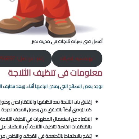
أفضل فنى صيانة ثلاجات فى مدينة نصر
الهندسيه للصيانه
رقم التواصل/ 01060256897
معلومات فى تنظيف الثلاجة
توجد بعض النصائح التي يمكن اتباعها أثناء وبعد تنظيف ا
كما يُوصى أيضاً بالتحقق من وصول المجمّد لدرجة حرارة -18 درجة مئوية قبل إرجاع ال
الابتعاد عن استعمال المطهرات في تنظيف الثلاجة، ح
بالمُنظفات الخاصة لتنظيف الثلاجة، أو بالاعتماد عل
يُنصَح بالاحتفاظ بالأطعمة في المُجمّد، والتخلص من