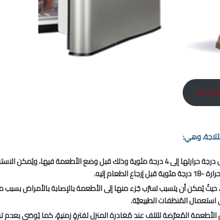
لثلاجة، وهي:
إغلاق باب الثلاجة بعد تنظيفها والانتظار لحين وصول درجة حرارتها إلى 4 درجة مئوية وذلك قب
طعام إليه.
يثُ يُمكن أن يتسبب تسرّب جُزء منها إلى الأطعمة بالإصابة بالأمراض بسبب م
ى استعمال المُنظفات الطبيعيّة.
 الأطعمة المُعرّضة للتلف عند مُغادرة المنزل لفترةٍ زمنيةٍ، كما يُوصَى بعدم 