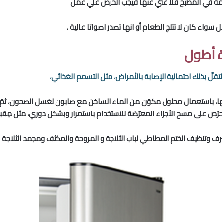
 المهمة في المطبخ فلا غني عنها فيجب الحرص علي عمل
 سواء كان لا تتلج الطعام أو انها تصدر اصواتا عالية .
ة أطول
 لتقلّ بذلك احتمالية الإصابة بالأمراض، مثل التسمم الغذائي،
ية منها، باستعمال محلول مكوّن من الماء الساخن مع صابون لغسل الصحون، 
 يُحرَص على مسح الأجزاء المعرّضة للاستخدام باستمرار وبشكل دوري، مثل مِقب
رف وتنظيف الختم المطاطي لباب الثلاجة و المروحة والمكثف ومجمد الثلاجة