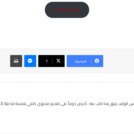
01060256897
ماسنجر
طباعة
فيسبوك
‫X
 الوقت يليق بما اكتب عنه ، أحرص دوماً على تقديم محتوى كتابي بلمسة ابداعيّة لأنن