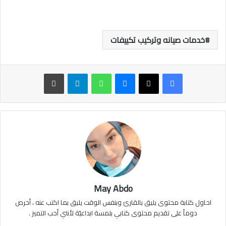
خدمات صيانه وتركيب تكييفات
ماسنجر
واتساب
تيلقرام
طباعة
May Abdo
احاول كتابة محتوى يليق بالقارئ وبنفس الوقت يليق بما اكتب عنه ، أحرص
دوماً على تقديم محتوى كتابي بلمسة ابداعيّة لأنني أحب التميز .