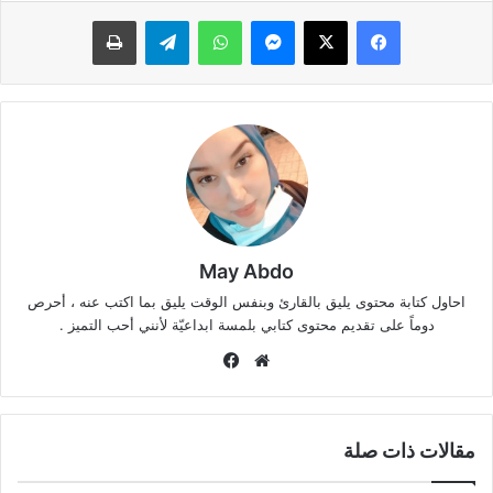
ماسنجر
واتساب
تيلقرام
طباعة
May Abdo
احاول كتابة محتوى يليق بالقارئ وبنفس الوقت يليق بما اكتب عنه ، أحرص
دوماً على تقديم محتوى كتابي بلمسة ابداعيّة لأنني أحب التميز .
موقع
فيسبوك
الويب
مقالات ذات صلة