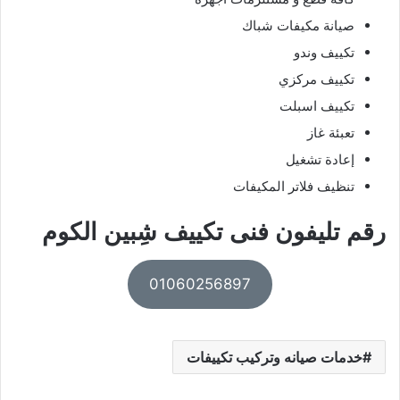
صيانة مكيفات شباك
تكييف وندو
تكييف مركزي
تكييف اسبلت
تعبئة غاز
إعادة تشغيل
تنظيف فلاتر المكيفات
رقم تليفون فنى تكييف شِبين الكوم
01060256897
خدمات صيانه وتركيب تكييفات