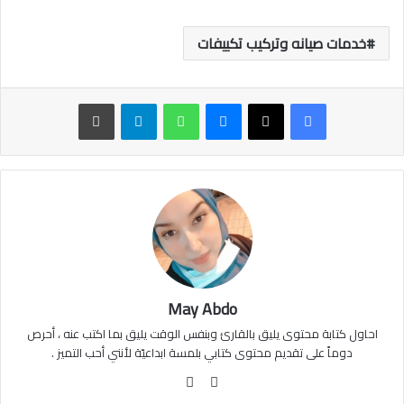
خدمات صيانه وتركيب تكييفات
ماسنجر
واتساب
تيلقرام
طباعة
May Abdo
احاول كتابة محتوى يليق بالقارئ وبنفس الوقت يليق بما اكتب عنه ، أحرص
دوماً على تقديم محتوى كتابي بلمسة ابداعيّة لأنني أحب التميز .
موقع
فيسبوك
الويب