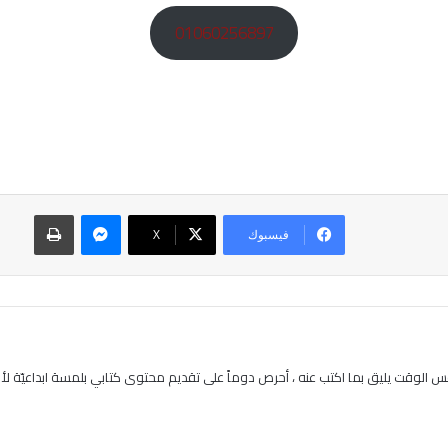
01060256897
ماسنجر
طباعة
فيسبوك
‫X
 الوقت يليق بما اكتب عنه ، أحرص دوماً على تقديم محتوى كتابي بلمسة ابداعيّة لأنن