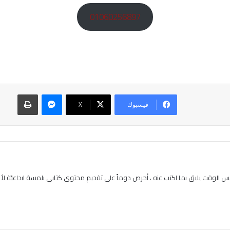
01060256897
ماسنجر
طباعة
فيسبوك
‫X
 الوقت يليق بما اكتب عنه ، أحرص دوماً على تقديم محتوى كتابي بلمسة ابداعيّة لأنن