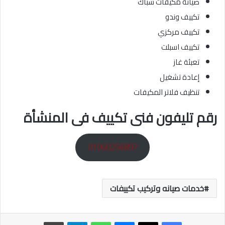
صيانة مكيفات شباك
تكييف وندو
تكييف مركزي
تكييف اسبلت
تعبئة غاز
إعادة تشغيل
تنظيف فلاتر المكيفات
رقم تليفون فنى تكييف فى المنشأة
01060256897
خدمات صيانه وتركيب تكييفات
ماسنجر
واتساب
تيلقرام
طباعة