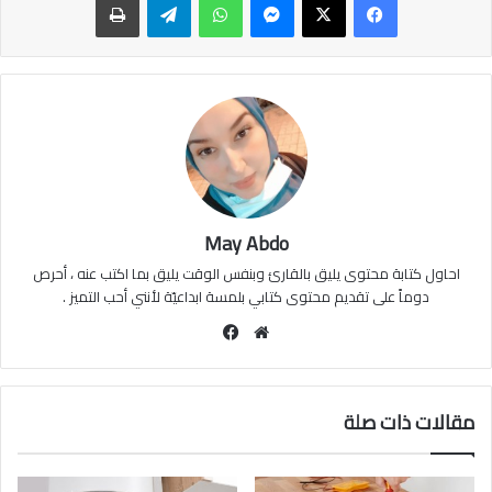
May Abdo
احاول كتابة محتوى يليق بالقارئ وبنفس الوقت يليق بما اكتب عنه ، أحرص
دوماً على تقديم محتوى كتابي بلمسة ابداعيّة لأنني أحب التميز .
موقع
فيسبوك
الويب
مقالات ذات صلة