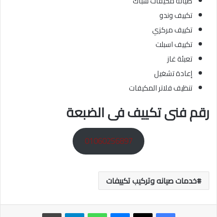
صيانة مكيفات شباك
تكييف وندو
تكييف مركزي
تكييف اسبلت
تعبئة غاز
إعادة تشغيل
تنظيف فلاتر المكيفات
رقم فنى تكييف فى الضبعة
01060256897
خدمات صيانه وتركيب تكييفات
ماسنجر
واتساب
تيلقرام
طباعة