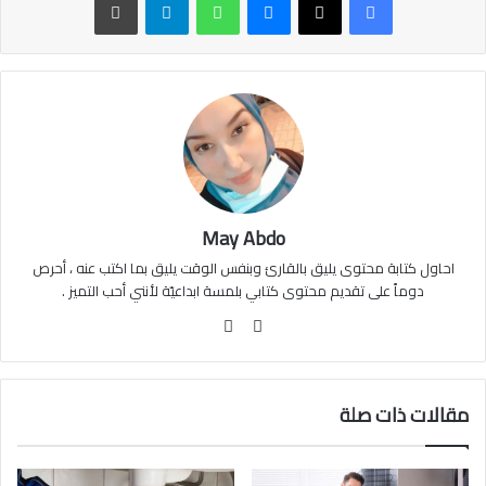
May Abdo
احاول كتابة محتوى يليق بالقارئ وبنفس الوقت يليق بما اكتب عنه ، أحرص
دوماً على تقديم محتوى كتابي بلمسة ابداعيّة لأنني أحب التميز .
موقع
فيسبوك
الويب
مقالات ذات صلة