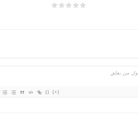
{}
[+]