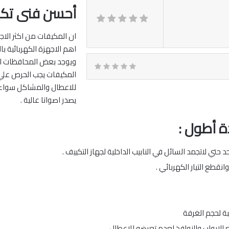
أحسن فنى تكي
ان المكيفات من اكثر الاجه
اهم الاجهزة الكهربائية ب
ويوجد بعض المحافظات الت
المكيفات يجب الحرص علي 
للاعطال والمشاكل سواء كا
يصدر اصواتا عالية .
ة أطول :
حتي لاتجمد السائل في النابيب الداخلية لجهاز التكييف .
قطع التيار الكهربائي .
ة لحجم الغرفة
الابواب والنوافذ لعدم تعرضه للاعطال .