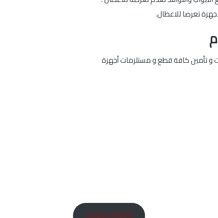
لاجهزة تعرضا للاعطال.
م
ات و تأمين كافة قطع و مستلزمات أجهزة
01060256897