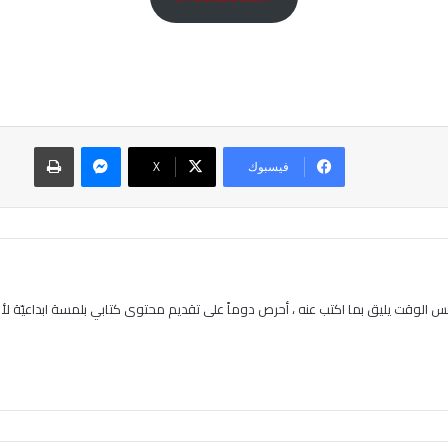
ماسنجر
طباعة
فيسبوك
‫X
 الوقت يليق بما اكتب عنه ، أحرص دوماً على تقديم محتوى كتابي بلمسة ابداعيّة لأنن