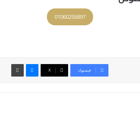
01060256897
ماسنجر
طباعة
فيسبوك
‫X