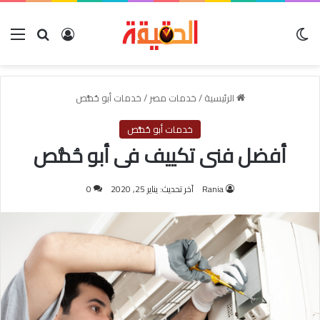
الوضع المظلم
بحث عن
تسجيل الدخول
الق
الرئيسية
/
خدمات مصر
/
خدمات أبو حُمُّص
خدمات أبو حُمُّص
أفضل فنى تكييف فى أبو حُمُّص
Rania
آخر تحديث: يناير 25, 2020
0