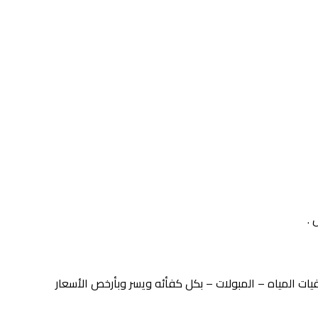
.
ات المياه – المبولات – بكل كفأئه ويسر وبأرخص الأسعار