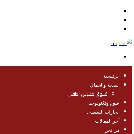
القائمة
بحث
عن
تسجيل
الدخول
الوضع
المظلم
الرئيسية
الصحة والجمال
تسوق ملابس أطفال
علوم وتكنولوجيا
انجازات السيسى
أخر المقالات
من نحن