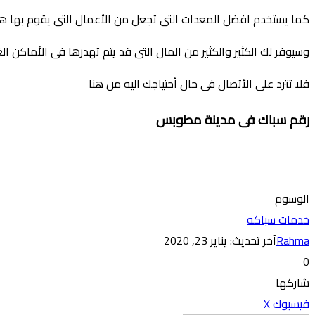
كما يستخدم افضل المعدات التى تجعل من الأعمال التى يقوم بها ه
وسيوفر لك الكثير والكثير من المال التى قد يتم تهدرها فى الأماكن الغ
فلا تترد على الأتصال فى حال أحتياجك اليه من هنا
رقم سباك فى مدينة مطوبس
الوسوم
خدمات سباكه
Rahma
آخر تحديث: يناير 23, 2020
0
شاركها
طباعة
تيلقرام
ماسنجر
ماسنجر
واتساب
فيسبوك
‫X