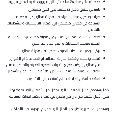
خدماته على مدار 24 ساعه فى اليوم ويوجد لديه أعمال فوريه
تاسيس شقق وفلل وتشطيب علي اعلي مستوى
صيانه وتركيب مواتير المياه فى
مدينة
مطاى صيانه حمامات
السباحه فى مطاى متخصص فى اعمال التاسيسات والتشطيبات
بالكامل .
خدمات تسليك المجارى المنازل فى
مدينة
مطاى تركيب وصيانة
الفلاتر وتركيب السخانات و القواعد والمراحيض
تركيب وصيانه شبكات الصرف الصحى فى
مدينة
مطاى
تركيب وتسليك وشفط البيارات المطابخ او الحمامات او الشوارع
فى مطاى وتركيب جميع الأدوات الصحيه الحديثه والمتطوره مثل
الحنفيات المياه – المبولات – بكل كفأئه ويسر وبأرخص الأسعار
استخدم أفضل الخامات التى تستخدم فى التشطيب
كما يستخدم افضل المعدات التى تجعل من الأعمال التى يقوم بها
هى الأقل تكلفه من بين من يعمل فى مجال تركيب ادوات السباكة
وسيوفر لك الكثير والكثير من المال التى قد يتم تهدرها فى الأماكن