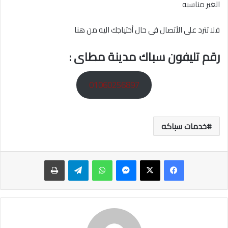
الغير مناسبه
فلا تترد على الأتصال فى حال أحتياجك اليه من هنا
رقم تليفون سباك مدينة مطاى :
01060256897
خدمات سباكه
ماسنجر
واتساب
تيلقرام
طباعة