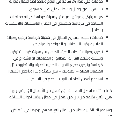
خدماته على مدار 24 ساعه فى اليوم ويوجد لديه أعمال فوريه
تاسيس شقق وفلل وتشطيب علي اعلي مستوى
صيانه وتركيب مواتير المياه فى
مدينة
كرداسة صيانه حمامات
السباحه فى كرداسة متخصص فى اعمال التاسيسات والتشطيبات
بالكامل .
خدمات تسليك المجارى المنازل فى
مدينة
كرداسة تركيب وصيانة
الفلاتر وتركيب السخانات و القواعد والمراحيض
تركيب وصيانه شبكات الصرف الصحى فى
مدينة
كرداسة تركيب
وتسليك وشفط البيارات المطابخ او الحمامات او الشوارع فى
كرداسة وتركيب جميع الأدوات الصحيه الحديثه والمتطوره مثل
الحنفيات المياه – المبولات – بكل كفأئه ويسر وبأرخص الأسعار
استخدم أفضل الخامات التى تستخدم فى التشطيب
كما يستخدم افضل المعدات التى تجعل من الأعمال التى يقوم بها
هى الأقل تكلفه من بين من يعمل فى مجال تركيب ادوات السباكة
وسيوفر لك الكثير والكثير من المال التى قد يتم تهدرها فى الأماكن