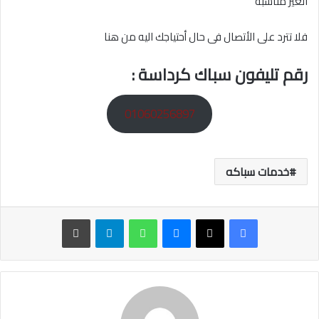
الغير مناسبه
فلا تترد على الأتصال فى حال أحتياجك اليه من هنا
رقم تليفون سباك كرداسة :
01060256897
خدمات سباكه
ماسنجر
واتساب
تيلقرام
طباعة