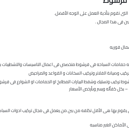
ن فرشوط
تى تقوم بتأدية العمل على الوجه الأفضل.
ين فى هذا المجال .
 حمامات السباحه فى فرشوط متخصص فى اعمال التاسيسات والتشطيبات با
يب وصيانة الفلاتر وتركيب السخانات و القواعد والمراحيض
ط تركيب وتسليك وشفط البيارات المطابخ او الحمامات او الشوارع فى فرشوط 
ت – بكل كفأئه ويسر وبأرخص الأسعار
 يقوم بها هى الأقل تكلفه من بين من يعمل فى مجال تركيب ادوات السباك
ى الأماكن الغير مناسبه