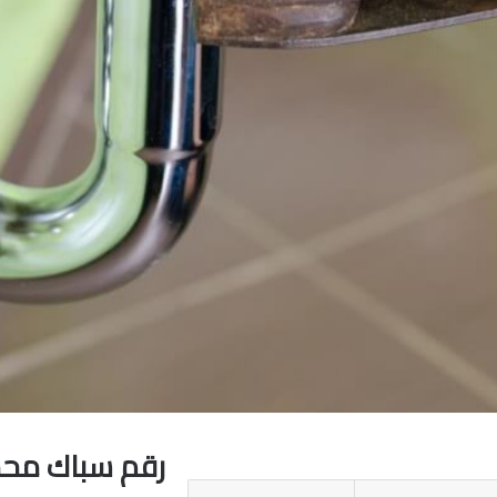
رقم سباك مح