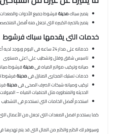
ما يميزه عن غيره من السباكي
يتميز سباك
مدينة
فرشوط جميع الأدوات والمعدات ال
يتميز بالخبره الكبيره التى تجعل منه أفضل المتخصص
خدمات التى يقدمها سباك فرشوط
خدماته على مدار 24 ساعه فى اليوم ويوجد لديه أعمال فوريه
تاسيس شقق وفلل وتشطيب علي اعلي مستوى
صيانه وتركيب مواتير المياه فى
مدينة
فرشوط صيانه
خدمات تسليك المجارى المنازل فى
مدينة
فرشوط ترك
تركيب وصيانه شبكات الصرف الصحى فى
مدينة
فرشو
الحديثه والمتطوره مثل الحنفيات المياه – المبولا
استخدم أفضل الخامات التى تستخدم فى التشطيب
كما يستخدم افضل المعدات التى تجعل من الأعمال التى
وسيوفر لك الكثير والكثير من المال التى قد يتم تهدرها ف