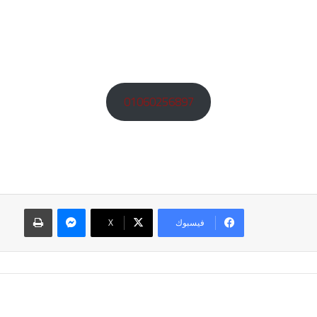
01060256897
ماسنجر
طباعة
فيسبوك
‫X