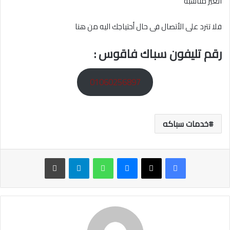
الغير مناسبه
فلا تترد على الأتصال فى حال أحتياجك اليه من هنا
رقم تليفون سباك فاقوس :
01060256897
خدمات سباكه
ماسنجر
واتساب
تيلقرام
طباعة