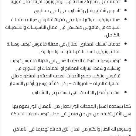
خدماته على مدار 24 ساعه فى اليوم ويوجد لديه أعمال فوريه
تاسيس شقق وفلل وتشطيب علي اعلي مستوى
صيانه وتركيب مواتير المياه فى
مدينة
فاقوس صيانه حمامات
السباحه فى فاقوس متخصص فى اعمال التاسيسات والتشطيبات
بالكامل .
خدمات تسليك المجارى المنازل فى
مدينة
فاقوس تركيب وصيانة
الفلاتر وتركيب السخانات و القواعد والمراحيض
تركيب وصيانه شبكات الصرف الصحى فى
مدينة
فاقوس تركيب
وتسليك وشفط البيارات المطابخ او الحمامات او الشوارع فى
فاقوس وتركيب جميع الأدوات الصحيه الحديثه والمتطوره مثل
الحنفيات المياه – المبولات – بكل كفأئه ويسر وبأرخص الأسعار
استخدم أفضل الخامات التى تستخدم فى التشطيب
كما يستخدم افضل المعدات التى تجعل من الأعمال التى يقوم بها
هى الأقل تكلفه من بين من يعمل فى مجال تركيب ادوات السباكة
وسيوفر لك الكثير والكثير من المال التى قد يتم تهدرها فى الأماكن