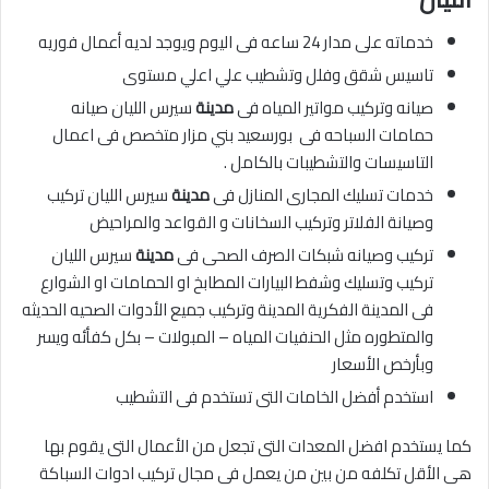
خدماته على مدار 24 ساعه فى اليوم ويوجد لديه أعمال فوريه
تاسيس شقق وفلل وتشطيب علي اعلي مستوى
صيانه وتركيب مواتير المياه فى
مدينة
سيرس الليان صيانه
حمامات السباحه فى بورسعيد بني مزار متخصص فى اعمال
التاسيسات والتشطيبات بالكامل .
خدمات تسليك المجارى المنازل فى
مدينة
سيرس الليان تركيب
وصيانة الفلاتر وتركيب السخانات و القواعد والمراحيض
تركيب وصيانه شبكات الصرف الصحى فى
مدينة
سيرس الليان
تركيب وتسليك وشفط البيارات المطابخ او الحمامات او الشوارع
فى المدينة الفكرية المدينة وتركيب جميع الأدوات الصحيه الحديثه
والمتطوره مثل الحنفيات المياه – المبولات – بكل كفأئه ويسر
وبأرخص الأسعار
استخدم أفضل الخامات التى تستخدم فى التشطيب
كما يستخدم افضل المعدات التى تجعل من الأعمال التى يقوم بها
هى الأقل تكلفه من بين من يعمل فى مجال تركيب ادوات السباكة