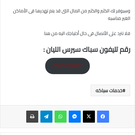
وسيوفر لك الكثير والكثير من المال التى قد يتم تهدرها فى الأماكن
الغير مناسبه
فلا تترد على الأتصال فى حال أحتياجك اليه من هنا
رقم تليفون سباك سيرس الليان :
01060256897
خدمات سباكه
ماسنجر
واتساب
تيلقرام
طباعة