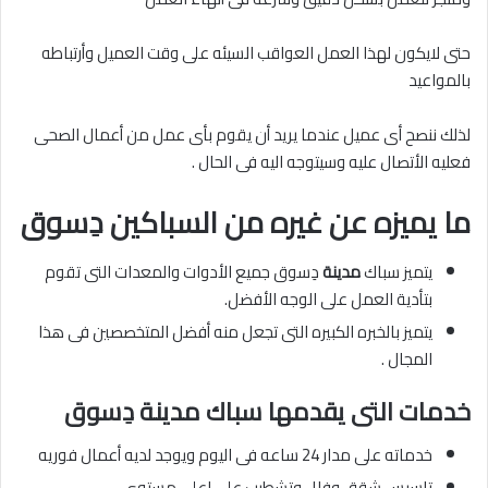
حتى لايكون لهذا العمل العواقب السيئه على وقت العميل وأرتباطه
بالمواعيد
لذلك ننصح أى عميل عندما يريد أن يقوم بأى عمل من أعمال الصحى
فعليه الأتصال عليه وسيتوجه اليه فى الحال .
ما يميزه عن غيره من السباكين دِسوق
يتميز سباك
مدينة
دِسوق جميع الأدوات والمعدات التى تقوم
بتأدية العمل على الوجه الأفضل.
يتميز بالخبره الكبيره التى تجعل منه أفضل المتخصصين فى هذا
المجال .
خدمات التى يقدمها سباك مدينة دِسوق
خدماته على مدار 24 ساعه فى اليوم ويوجد لديه أعمال فوريه
تاسيس شقق وفلل وتشطيب علي اعلي مستوى