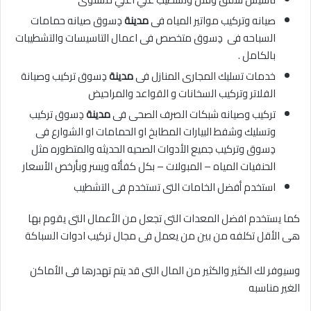
صيانه وتركيب مواتير المياه فى
مدينة
دِسوق صيانه حمامات
السباحه فى دِسوق متخصص فى اعمال التاسيسات والتشطيبات
بالكامل .
خدمات تسليك المجارى المنازل فى
مدينة
دِسوق تركيب وصيانة
الفلاتر وتركيب السخانات و القواعد والمراحيض
تركيب وصيانه شبكات الصرف الصحى فى
مدينة
دِسوق تركيب
وتسليك وشفط البيارات المطابخ او الحمامات او الشوارع فى
دِسوق وتركيب جميع الأدوات الصحيه الحديثه والمتطوره مثل
الحنفيات المياه – المبولات – بكل كفأئه ويسر وبأرخص الأسعار
استخدم أفضل الخامات التى تستخدم فى التشطيب
كما يستخدم افضل المعدات التى تجعل من الأعمال التى يقوم بها
هى الأقل تكلفه من بين من يعمل فى مجال تركيب ادوات السباكة
وسيوفر لك الكثير والكثير من المال التى قد يتم تهدرها فى الأماكن
الغير مناسبه