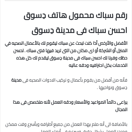
رقم سباك محمول هاتف دِسوق
احسن سباك فى مدينة دِسوق
الأفضل والأرخص أذا كنت تبحث عن سباك ليقوم لك بالأعمال الصحيه في
المنزل أو الشركة أو اى مكان من التى تريد فيها فنى سباك . لحسن
حظك وفرنا لك احسن سباك فى مدينة
دِسوق
ليقدم لك كل هذه
الخدمات بكل احترافيه ودقه عاليه
فأنه من أفضل من يقوم بأعمال و تركيب الادوات الصحيه فى
مدينة
دِسوق ونواحيها .
يراعى دائماً المواعيد والأسعار ودقه العمل لأنه متخصص فى هذا
المجال
بالأضافة الى أنه ملم بهذا العمل من جميع أطرافه وبأسرع وقت ممكن
ومنجز للعمل بشكل دقيق وسرعه فى أنهاء العمل