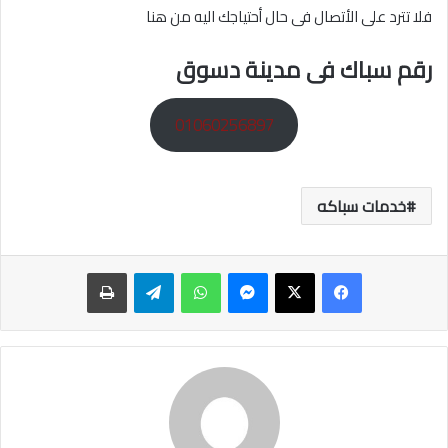
فلا تترد على الأتصال فى حال أحتياجك اليه من هنا
رقم سباك فى مدينة دسوق
01060256897
خدمات سباكه
ماسنجر
واتساب
تيلقرام
طباعة