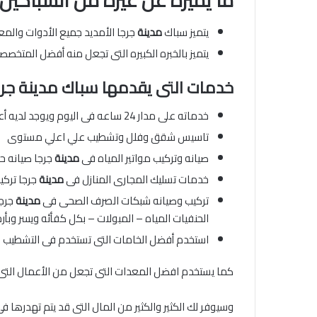
ما يميزه عن غيره من السباكين 
يتميز سباك
مدينة
جرجا الأمديد جميع الأدوات والمع
يتميز بالخبره الكبيره التى تجعل منه أفضل المتخصص
خدمات التى يقدمها سباك مدينة جرج
خدماته على مدار 24 ساعه فى اليوم ويوجد لديه أعمال فوريه
تاسيس شقق وفلل وتشطيب علي اعلي مستوى
صيانه وتركيب مواتير المياه فى
مدينة
جرجا صيانه ح
خدمات تسليك المجارى المنازل فى
مدينة
جرجا تركي
تركيب وصيانه شبكات الصرف الصحى فى
مدينة
جرجا
الحنفيات المياه – المبولات – بكل كفأئه ويسر وبأ
استخدم أفضل الخامات التى تستخدم فى التشطيب
كما يستخدم افضل المعدات التى تجعل من الأعمال التى
وسيوفر لك الكثير والكثير من المال التى قد يتم تهدرها ف