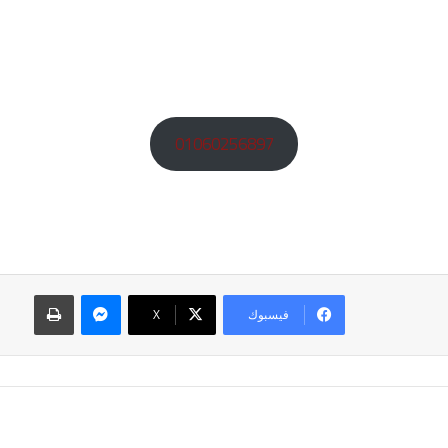
01060256897
ماسنجر
طباعة
فيسبوك
‫X