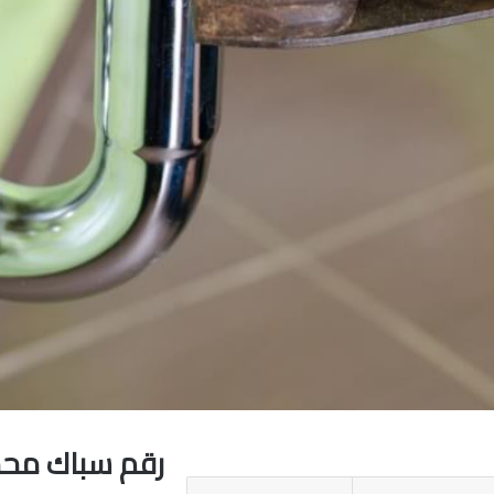
رقم سباك محم