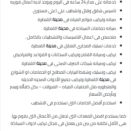
خدماته على مدار 24 ساعه فى اليوم ويوجد لديه أعمال فوريه
تاسيس شقق وفلل وتشطيب علي اعلي مستوى
صيانه وتركيب مواتير المياه فى
مدينة
القنطرة
صيانه حمامات السباحه فى
مدينة
القنطرة
متخصص فى اعمال التاسيسات والتشطيبات بالكامل .
خدمات تسليك المجارى المنازل فى
مدينة
القنطرة
تركيب وصيانة الفلاتر وتركيب السخانات و القواعد والمراحيض
تركيب وصيانه شبكات الصرف الصحى فى
مدينة
القنطرة
تركيب وتسليك وشفط البيارات المطابخ او الحمامات او الشوارع
فى
مدينة
القنطرة وتركيب جميع الأدوات الصحيه الحديثه
والمتطوره مثل الحنفيات المياه – المبولات – بكل كفأئه ويسر
وبأرخص الأسعار
استخدم أفضل الخامات التى تستخدم فى التشطيب
كما يستخدم افضل المعدات التى تجعل من الأعمال التى يقوم بها
هى الأقل تكلفه من بين من يعمل فى مجال تركيب ادوات السباكة