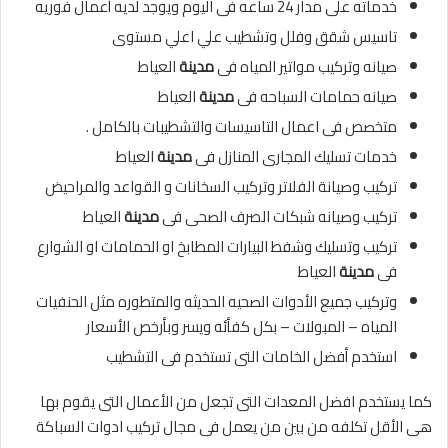
خدماته على مدار 24 ساعه فى اليوم ويوجد لديه أعمال فوريه
تاسيس شقق وفلل وتشطيب علي اعلي مستوى
صيانه وتركيب مواتير المياه فى
مدينة
العياط
صيانه حمامات السباحه فى
مدينة
العياط
متخصص فى اعمال التاسيسات والتشطيبات بالكامل .
خدمات تسليك المجارى المنازل فى
مدينة
العياط
تركيب وصيانة الفلاتر وتركيب السخانات و القواعد والمراحيض
تركيب وصيانه شبكات الصرف الصحى فى
مدينة
العياط
تركيب وتسليك وشفط البيارات المطابخ او الحمامات او الشوارع
فى
مدينة
العياط
وتركيب جميع الأدوات الصحيه الحديثه والمتطوره مثل الحنفيات
المياه – المبولات – بكل كفأئه ويسر وبأرخص الأسعار
استخدم أفضل الخامات التى تستخدم فى التشطيب
كما يستخدم افضل المعدات التى تجعل من الأعمال التى يقوم بها
هى الأقل تكلفه من بين من يعمل فى مجال تركيب ادوات السباكة