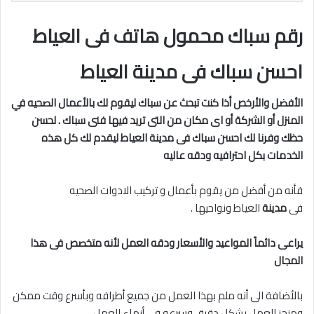
رقم سباك محمول هاتف فى العياط
احسن سباك فى مدينة العياط
الأفضل والأرخص أذا كنت تبحث عن سباك ليقوم لك بالأعمال الصحيه في
المنزل أو الشركة أو اى مكان من التى تريد فيها فنى سباك . لحسن
حظك وفرنا لك احسن سباك فى مدينة
العياط ليقدم لك كل هذه
الخدمات بكل احترافيه ودقه عاليه
فأنه من أفضل من يقوم بأعمال و تركيب الادوات الصحيه
فى
مدينة
العياط ونواحيها .
يراعى دائماً المواعيد والأسعار ودقه العمل لأنه متخصص فى هذا
المجال
بالأضافة الى أنه ملم بهذا العمل من جميع أطرافه وبأسرع وقت ممكن
ومنجز للعمل بشكل دقيق وسرعه فى أنهاء العمل