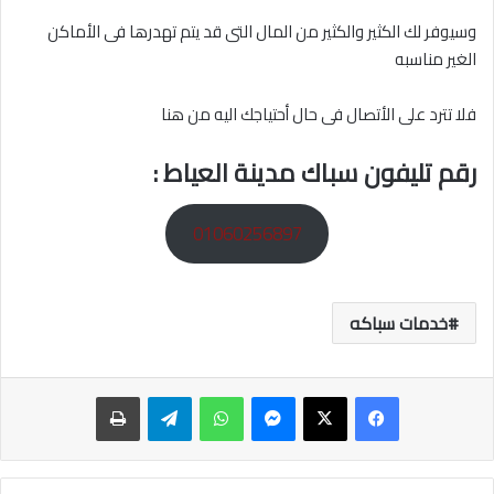
وسيوفر لك الكثير والكثير من المال التى قد يتم تهدرها فى الأماكن
الغير مناسبه
فلا تترد على الأتصال فى حال أحتياجك اليه من هنا
رقم تليفون سباك مدينة العياط
:
01060256897
خدمات سباكه
ماسنجر
واتساب
تيلقرام
طباعة