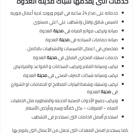
خدمات التى يقدمها سباك مدينة العدوة
خدماته على مدار 24 ساعه فى اليوم ويوجد لديه أعمال فوريه
تاسيس شقق وفلل وتشطيب علي اعلي مستوى
صيانه وتركيب مواتير المياه فى
مدينة
العدوة
صيانه حمامات السباحه فى
مدينة
العدوة
متخصص فى اعمال التاسيسات والتشطيبات بالكامل .
خدمات تسليك المجارى المنازل فى
مدينة
العدوة
تركيب وصيانة الفلاتر وتركيب السخانات و القواعد والمراحيض
تركيب وصيانه شبكات الصرف الصحى فى
مدينة
العدوة
تركيب وتسليك وشفط البيارات المطابخ او الحمامات او الشوارع
فى
مدينة
العدوة
وتركيب جميع الأدوات الصحيه الحديثه والمتطوره مثل الحنفيات
المياه – المبولات – بكل كفأئه ويسر وبأرخص الأسعار
استخدم أفضل الخامات التى تستخدم فى التشطيب
كما يستخدم افضل المعدات التى تجعل من الأعمال التى يقوم بها