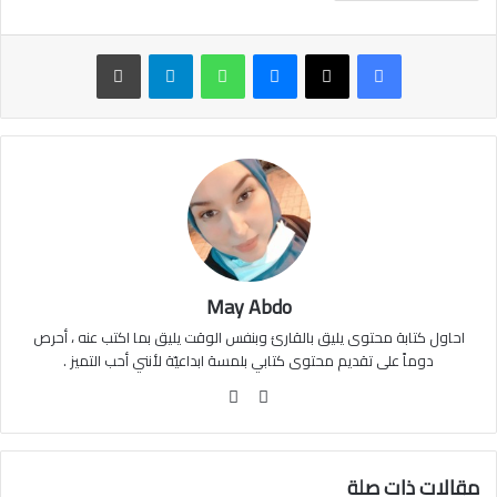
ماسنجر
واتساب
تيلقرام
طباعة
May Abdo
احاول كتابة محتوى يليق بالقارئ وبنفس الوقت يليق بما اكتب عنه ، أحرص
دوماً على تقديم محتوى كتابي بلمسة ابداعيّة لأنني أحب التميز .
موقع
فيسبوك
الويب
مقالات ذات صلة