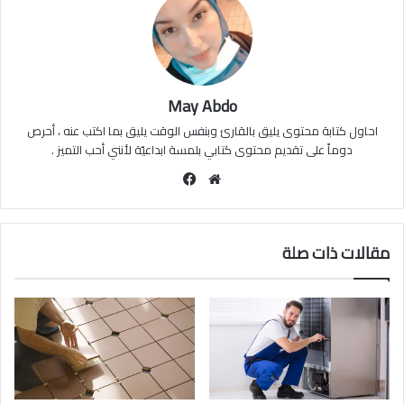
May Abdo
احاول كتابة محتوى يليق بالقارئ وبنفس الوقت يليق بما اكتب عنه ، أحرص
دوماً على تقديم محتوى كتابي بلمسة ابداعيّة لأنني أحب التميز .
موقع
فيسبوك
الويب
مقالات ذات صلة