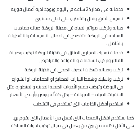
خدماته على مدار 24 ساعه فى اليوم ويوجد لديه أعمال فوريه
تاسيس شقق وفلل وتشطيب علي اعلي مستوى
صيانه وتركيب مواتير المياه فى
مدينة
الروضة صيانه حمامات
السباحه فى الروضة متخصص فى اعمال التاسيسات والتشطيبات
بالكامل .
خدمات تسليك المجارى المنازل فى
مدينة
الروضة تركيب وصيانة
الفلاتر وتركيب السخانات و القواعد والمراحيض
تركيب وصيانه شبكات الصرف الصحى فى
مدينة
الروضة
تركيب وتسليك وشفط البيارات المطابخ او الحمامات او الشوارع
فى الروضة وتركيب جميع الأدوات الصحيه الحديثه والمتطوره مثل
الحنفيات المياه – المبولات – بكل كفأئه ويسر وبأرخص الأسعار
استخدم أفضل الخامات التى تستخدم فى التشطيب
كما يستخدم افضل المعدات التى تجعل من الأعمال التى يقوم بها
هى الأقل تكلفه من بين من يعمل فى مجال تركيب ادوات السباكة