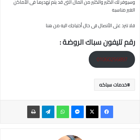
وسيوفر لك الكثير والكثير من المال التى قد يتم تهدرها فى الأماكن
الغير مناسبه
فلا تترد على الأتصال فى حال أحتياجك اليه من هنا
رقم تليفون سباك الروضة :
01060256897
خدمات سباكه
ماسنجر
واتساب
تيلقرام
طباعة