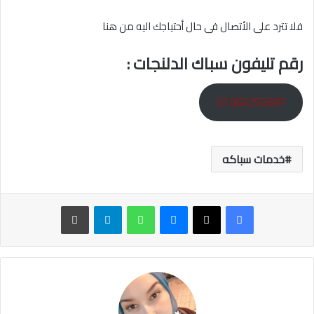
فلا تترد على الأتصال فى حال أحتياجك اليه من هنا
رقم تليفون سباك الدلنجات :
01060256897
خدمات سباكه
ماسنجر
واتساب
تيلقرام
طباعة