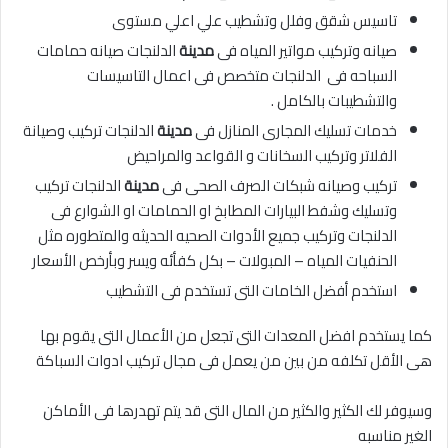
تاسيس شقق وفلل وتشطيب علي اعلي مستوى
صيانه وتركيب مواتير المياه فى
مدينة
الدلنجات صيانه حمامات
السباحه فى الدلنجات متخصص فى اعمال التاسيسات
والتشطيبات بالكامل .
خدمات تسليك المجارى المنازل فى
مدينة
الدلنجات تركيب وصيانة
الفلاتر وتركيب السخانات و القواعد والمراحيض
تركيب وصيانه شبكات الصرف الصحى فى
مدينة
الدلنجات تركيب
وتسليك وشفط البيارات المطابخ او الحمامات او الشوارع فى
الدلنجات وتركيب جميع الأدوات الصحيه الحديثه والمتطوره مثل
الحنفيات المياه – المبولات – بكل كفأئه ويسر وبأرخص الأسعار
استخدم أفضل الخامات التى تستخدم فى التشطيب
كما يستخدم افضل المعدات التى تجعل من الأعمال التى يقوم بها
هى الأقل تكلفه من بين من يعمل فى مجال تركيب ادوات السباكة
وسيوفر لك الكثير والكثير من المال التى قد يتم تهدرها فى الأماكن
الغير مناسبه