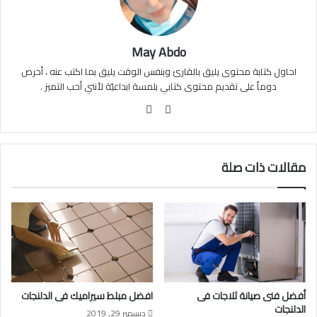
May Abdo
احاول كتابة محتوى يليق بالقارئ وبنفس الوقت يليق بما اكتب عنه ، أحرص
دوماً على تقديم محتوى كتابي بلمسة ابداعيّة لأنني أحب التميز .
موقع
فيسبوك
الويب
مقالات ذات صلة
أفضل فنى صيانة ثلاجات فى
افضل مبلط سيراميك فى الدلنجات
الدلنجات
ديسمبر 29, 2019