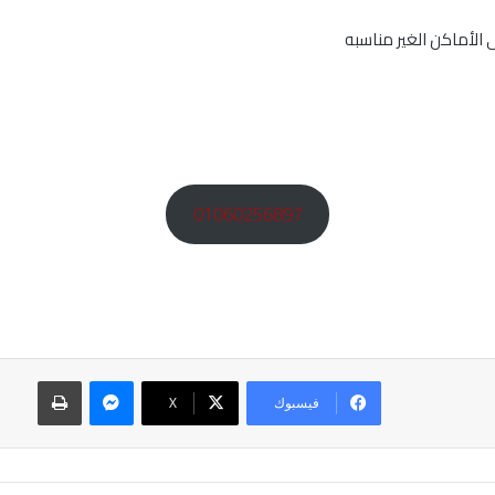
ى الأماكن الغير مناسبه
01060256897
ماسنجر
طباعة
فيسبوك
‫X