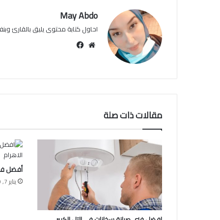
May Abdo
احاول كتابة محتوى يليق بالقارئ وبنفس
موقع
فيسبوك
الويب
مقالات ذات صلة
أفضل فنى
يناير 7, 2020
افضل فنى صيانة سخانات فى التل الكبير