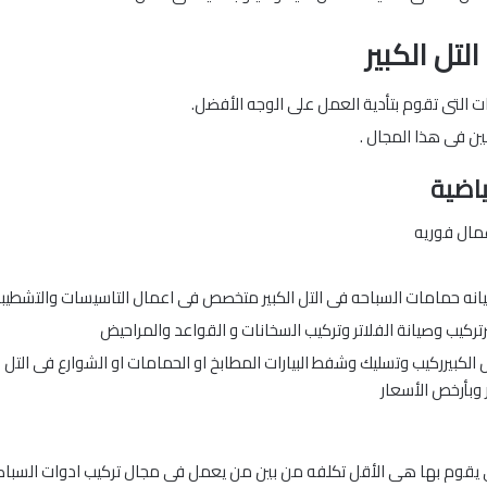
لتل الكبير
ات التى تقوم بتأدية العمل على الوجه الأفضل.
ين فى هذا المجال .
ياضية
صيانه حمامات السباحه فى التل الكبير متخصص فى اعمال التاسيسات والتشطيبا
يرتركيب وصيانة الفلاتر وتركيب السخانات و القواعد والمراحيض
 الكبيرركيب وتسليك وشفط البيارات المطابخ او الحمامات او الشوارع فى التل ا
 وبأرخص الأسعار
 يقوم بها هى الأقل تكلفه من بين من يعمل فى مجال تركيب ادوات السباك