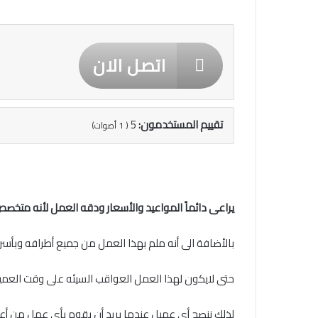
اتصل الان
تقييم المستخدمون:
5
(
1
أصوات)
يراعى دائماً المواعيد والأسعار ودقه العمل لأنه متخص
بالأضافة الى أنه ملم بهذا العمل من جميع أطرافه وب
حتى لايكون لهذا العمل العواقب السيئه على وقت العميل
لذلك ننصح أى عميل عندما يريد أن يقوم بأى عمل من أعم