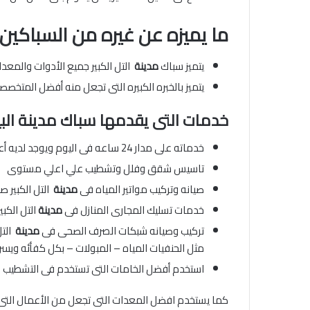
ما يميزه عن غيره من السباكين ا
يتميز سباك
مدينة
التل الكبير جميع الأدوات والمعد
يتميز بالخبره الكبيره التى تجعل منه أفضل المتخصص
خدمات التى يقدمها سباك مدينة الب
خدماته على مدار 24 ساعه فى اليوم ويوجد لديه أعمال فوريه
تاسيس شقق وفلل وتشطيب علي اعلي مستوى
صيانه وتركيب مواتير المياه فى
مدينة
التل الكبير 
خدمات تسليك المجارى المنازل فى
مدينة
التل الكب
تركيب وصيانه شبكات الصرف الصحى فى
مدينة
التل
مثل الحنفيات المياه – المبولات – بكل كفأئه ويسر
استخدم أفضل الخامات التى تستخدم فى التشطيب
كما يستخدم افضل المعدات التى تجعل من الأعمال التى