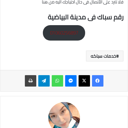
فلا تترد على الأتصال فى حال أحتياجك اليه من هنا
رقم سباك فى مدينة البياضية
01060256897
خدمات سباكه
ماسنجر
واتساب
تيلقرام
طباعة