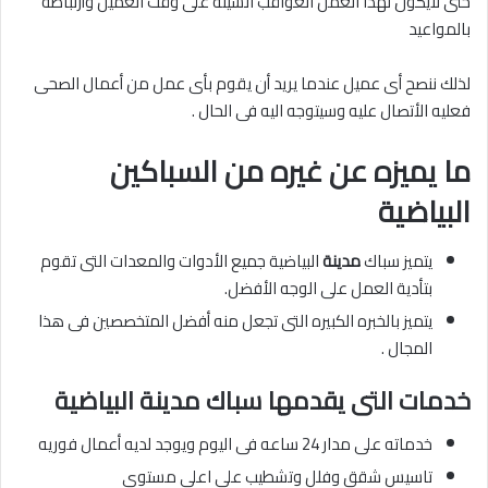
حتى لايكون لهذا العمل العواقب السيئه على وقت العميل وأرتباطه
بالمواعيد
لذلك ننصح أى عميل عندما يريد أن يقوم بأى عمل من أعمال الصحى
فعليه الأتصال عليه وسيتوجه اليه فى الحال .
ما يميزه عن غيره من السباكين
البياضية
يتميز سباك
مدينة
البياضية جميع الأدوات والمعدات التى تقوم
بتأدية العمل على الوجه الأفضل.
يتميز بالخبره الكبيره التى تجعل منه أفضل المتخصصين فى هذا
المجال .
خدمات التى يقدمها سباك مدينة البياضية
خدماته على مدار 24 ساعه فى اليوم ويوجد لديه أعمال فوريه
تاسيس شقق وفلل وتشطيب علي اعلي مستوى