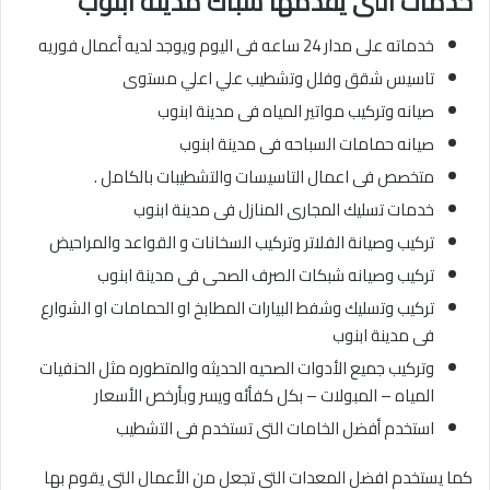
خدمات التى يقدمها سباك مدينة ابنوب
خدماته على مدار 24 ساعه فى اليوم ويوجد لديه أعمال فوريه
تاسيس شقق وفلل وتشطيب علي اعلي مستوى
صيانه وتركيب مواتير المياه فى مدينة ابنوب
صيانه حمامات السباحه فى مدينة ابنوب
متخصص فى اعمال التاسيسات والتشطيبات بالكامل .
خدمات تسليك المجارى المنازل فى مدينة ابنوب
تركيب وصيانة الفلاتر وتركيب السخانات و القواعد والمراحيض
تركيب وصيانه شبكات الصرف الصحى فى مدينة ابنوب
تركيب وتسليك وشفط البيارات المطابخ او الحمامات او الشوارع
فى مدينة ابنوب
وتركيب جميع الأدوات الصحيه الحديثه والمتطوره مثل الحنفيات
المياه – المبولات – بكل كفأئه ويسر وبأرخص الأسعار
استخدم أفضل الخامات التى تستخدم فى التشطيب
كما يستخدم افضل المعدات التى تجعل من الأعمال التى يقوم بها