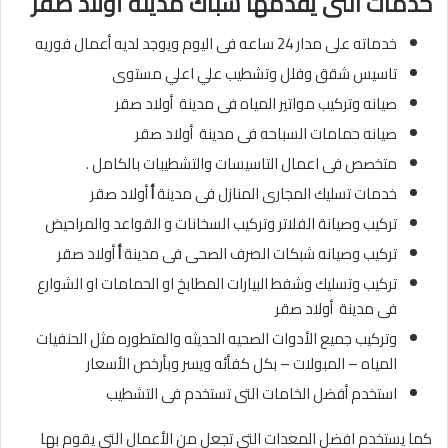
خدمات التى يقدمها سباك مدينة أولاد صقر
خدماته على مدار 24 ساعه فى اليوم ويوجد لديه أعمال فوريه
تاسيس شقق وفلل وتشطيب علي اعلي مستوى
صيانه وتركيب مواتير المياه فى مدينة أولاد صقر
صيانه حمامات السباحه فى مدينة أولاد صقر
متخصص فى اعمال التاسيسات والتشطيبات بالكامل .
خدمات تسليك المجارى المنازل فى مدينة
أ
أولاد صقر
تركيب وصيانة الفلاتر وتركيب السخانات و القواعد والمراحيض
تركيب وصيانه شبكات الصرف الصحى فى مدينة
أ
أولاد صقر
تركيب وتسليك وشفط البيارات المطابخ او الحمامات او الشوارع
فى مدينة أولاد صقر
وتركيب جميع الأدوات الصحيه الحديثه والمتطوره مثل الحنفيات
المياه – المبولات – بكل كفأئه ويسر وبأرخص الأسعار
استخدم أفضل الخامات التى تستخدم فى التشطيب
كما يستخدم افضل المعدات التى تجعل من الأعمال التى يقوم بها