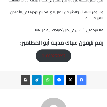
هى الأقل تكلفه من بين من يعمل فى مجال تركيب ادوات السباكة
وسيوفر لك الكثير والكثير من المال التى قد يتم تهدرها فى الأماكن
الغير مناسبه
فلا تترد على الأتصال فى حال أحتياجك اليه من هنا
رقم تليفون سباك مدينة أبو المطامير
:
01060256897
ماسنجر
واتساب
تيلقرام
طباعة