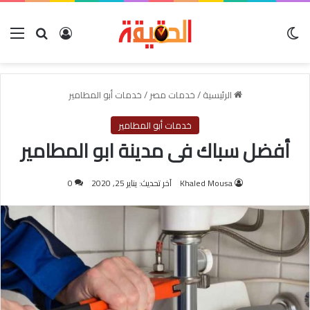
الوضع المظلم
بحث عن
تسجيل الدخول
الق
الرئيسية
/
خدمات مصر
/
خدمات أبو المطامير
خدمات أبو المطامير
أفضل سباك فى مدينة ابو المطامير
Khaled Mousa
آخر تحديث: يناير 25, 2020
0