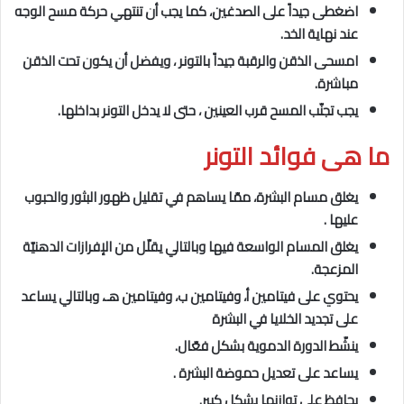
اضغطى جيداً على الصدغين، كما يجب أن تنتهي حركة مسح الوجه
عند نهاية الخد.
امسحى الذقن والرقبة جيداً بالتونر ، ويفضل أن يكون تحت الذقن
مباشرة.
يجب تجنّب المسح قرب العينين ، حتى لا يدخل التونر بداخلها.
ما هى فوائد التونر
يغلق مسام البشرة، ممّا يساهم في تقليل ظهور البثور والحبوب
عليها .
يغلق المسام الواسعة فيها وبالتالي يقلّل من الإفرازات الدهنيّة
المزعجة.
يحتوي على فيتامين أ، وفيتامين ب، وفيتامين هـ، وبالتالي يساعد
على تجديد الخلايا في البشرة
ينشّط الدورة الدموية بشكل فعّال.
يساعد على تعديل حموضة البشرة .
يحافظ على توازنها بشكل كبير.