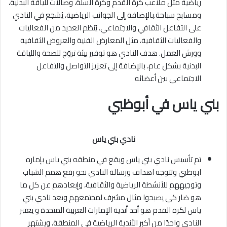
رياضية مثل ملاعب كرة القدم وكرة السلة، وصالات للياقة البدنية،
ومسابح سباحة.بالإضافة إلى الجوانب الرياضية، يُشجع في النادي
على التفاعل الثقافي والاجتماعي. يُنظم العديد من الفعاليات
والفعاليات الثقافية، مثل المعارض الفنية والعروض الثقافية
وورش العمل. هدف النادي هو توفير بيئة تروّج للصحة واللياقة
البدنية بشكل عام، بالإضافة إلى تعزيز التواصل والتفاعل
الاجتماعي بين أعضائه
بني ياس في أبوظبي
نادي بني ياس
تم تأسيس نادي بني ياس ويقع في منطقه بني ياس بإماره
ابوظبي وتتوجه اهداف ورسالة النادي نحو رفع همم الشباب
وتوجيههم للأنشطة الرياضية والثقافية، وإبعادهم عن كل ما
هو ضار كي يصبحوا مثال مشرف لمجتمعهم ويعد نادي بني
ياس لكرة القدم هو أحد أندية الإمارات العربية المتحدة و يعتبر
النادي واحدًا من أكبر الأندية الرياضية في المنطقة، ويشتهر