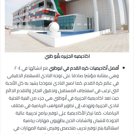
اكاديميه الجزيره بأبو ظبي
أفضل أكاديميات كره القدم في ابوظبي :
تم انشائها في ٢٠٠٤
وهي بمثابه مؤشرا صادقا على توجه النادي للاستثمار الحقيقي
في عالم كرة القدم، كما اصبح النادي نموذجا يشيد به كل الأندية
التي ترغب في استشراف المستقبل وتحقيق النجاح والتقدم الدائم
حيث تعد اكاديمية الجزيرة في أبوظبي هي جزء من البنية التحتية
لنادي الجزيرة وتهدف إلى تطوير المواهب الرياضية في مختلف
الرياضات. كما تركز الأكاديمية على توفير برامج تدريبية عالية
الجودة للشبان والشابات الذين يظهرون مهارات رياضية
استثنائية.يتم توفير تدريب متخصص وفرص تنمية المهارات في