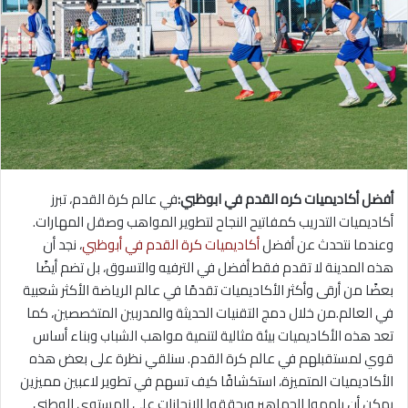
أفضل أكاديميات كره القدم في ابوظبي:
في عالم كرة القدم، تبرز
أكاديميات التدريب كمفاتيح النجاح لتطوير المواهب وصقل المهارات.
وعندما نتحدث عن أفضل
أكاديميات كرة القدم في أبوظبي
، نجد أن
هذه المدينة لا تقدم فقط أفضل في الترفيه والتسوق، بل تضم أيضًا
بعضًا من أرقى وأكثر الأكاديميات تقدمًا في عالم الرياضة الأكثر شعبية
في العالم.من خلال دمج التقنيات الحديثة والمدربين المتخصصين، كما
تعد هذه الأكاديميات بيئة مثالية لتنمية مواهب الشباب وبناء أساس
قوي لمستقبلهم في عالم كرة القدم. سنلقي نظرة على بعض هذه
الأكاديميات المتميزة، استكشافًا كيف تسهم في تطوير لاعبين مميزين
يمكن أن يلهموا الجماهير ويحققوا الإنجازات على المستوى الوطني