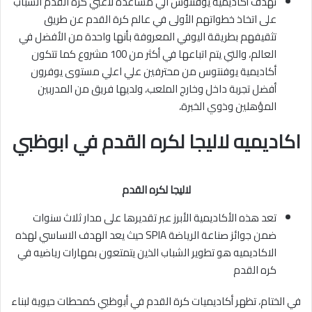
تهدف أكاديمية يوفنتوس الي مساعدة لاعبي كرة القدم الشباب
على اتخاذ خطواتهم الأولى في عالم كرة القدم عن طريق
تثقيفهم بطريقة اليوفي المعروفة بأنها واحدة من الأفضل في
العالم، والتي يتم اتباعها في أكثر من 100 مشروع كما تتكون
أكاديمية يوفنتوس من محترفين علي اعلي مستوى يوفرون
أفضل تجربة داخل وخارج الملعب، ولديها فريق من المدربين
المؤهلين وذوي الخبرة،
اكاديميه لاليجا لكره القدم في ابوظبي
لاليجا لكره القدم
تعد هذه الأكاديمية الأبرز عبر تقديرها على مدار ثلاث سنوات
ضمن جوائز صناعة الرياضة SPIA حيث يعد الهدف الاساسي لهذه
الاكاديميه هو تطوير الشباب الذين يتمتعون بمهارات رياضيه في
كره القدم
في الختام، تظهر أكاديميات كرة القدم في أبوظبي كمحطات حيوية لبناء