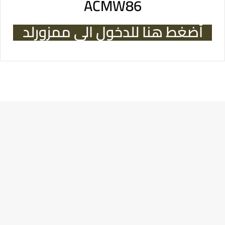
ACMW86
أضغط هنا للدخول الى ممزورلد